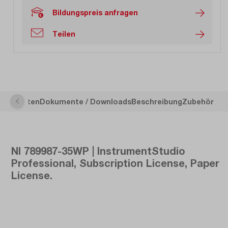
Bildungspreis anfragen
Teilen
sche Daten
Dokumente / Downloads
Beschreibung
Zubehör
NI 789987-35WP | InstrumentStudio
Professional, Subscription License, Paper
License.