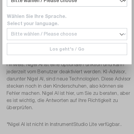
fundierte Entscheidungen treffen können.
Wählen Sie Ihre Sprache.
In InstrumentStudio Professional* kann Nigel AI Ihnen
Select your language.
dabei helfen, sich mit der InstrumentStudio-Umgebung
vertraut zu machen, und Ihnen Informationen zu den
ersten Schritten sowie zu Ihrer Hardware bereitstellen,
damit Sie noch produktiver arbeiten können.
Los geht's / Go
Hinweis: Nigel AI ist eine optionale Funktion und kann
jederzeit vom Benutzer deaktiviert werden. KI-Advisor,
darunter Nigel AI, sind neue Technologien. Diese Advisor
stecken noch in den Kinderschuhen, also können sie
Fehler machen. Nigel AI ist hier, um Sie zu beraten, aber
es ist wichtig, die Antworten auf ihre Richtigkeit zu
überprüfen.
*Nigel AI ist nicht in InstrumentStudio Lite verfügbar..