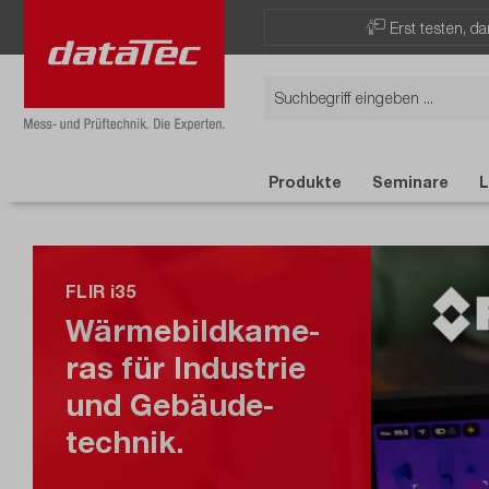
Erst testen, d
Produkte
Seminare
L
FLIR i35
Wärmebild­ka­me­
ras für Industrie
und Gebäude­
technik.