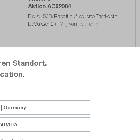
Aktion AC02084
Bis zu 50% Rabatt auf isolierte Tastköpfe
IsoVu Gen2 (TIVP) von Tektronix
Auf Anfrage
Auf die Angebotsliste
ren Standort.
cation.
 | Germany
Austria