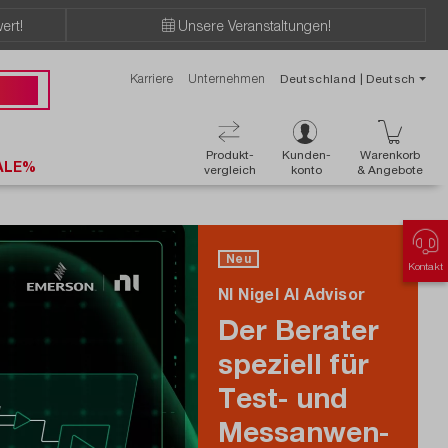
ert!
Unsere Veranstaltungen!
Karriere
Unternehmen
Deutschland | Deutsch
 50 50
Produkt-
Kunden-
Warenkorb
ALE%
vergleich
konto
& Angebote
Neu
Kontakt
NI Nigel AI Advisor
Der Berater
speziell für
Test- und
Mess­an­wen­