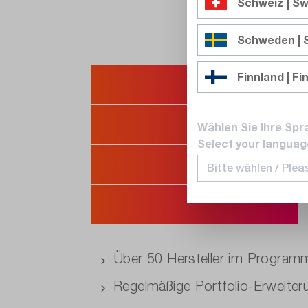
Schweiz | Sw
Schweden |
Wir haben di
Finnland | Fi
stärksten Ma
Wählen Sie Ihre Spr
Select your languag
Doch bleiben
unabhängig.
Über 50 Hersteller im Program
Regelmäßige Portfolio-Erweiter