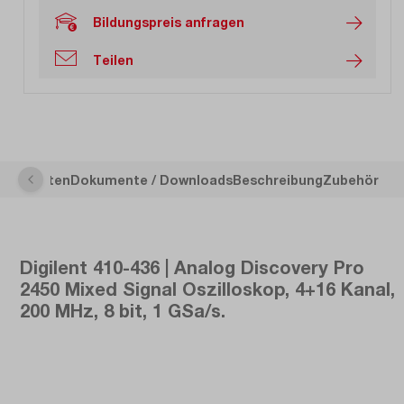
Bildungspreis anfragen
Teilen
sche Daten
Dokumente / Downloads
Beschreibung
Zubehör
Digilent 410-436 | Analog Discovery Pro
2450 Mixed Signal Oszilloskop, 4+16 Kanal,
200 MHz, 8 bit, 1 GSa/s.