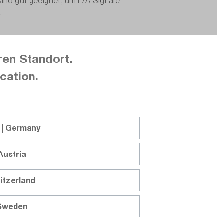
 sind gut geeignet, um E/A-Signale
n.
(in englischer Sprache), warum
ren Standort.
cation.
auer 25 Min.
524
0
Beitrag teilen
 | Germany
Austria
itzerland
Vergleichen
Merken
 Sweden