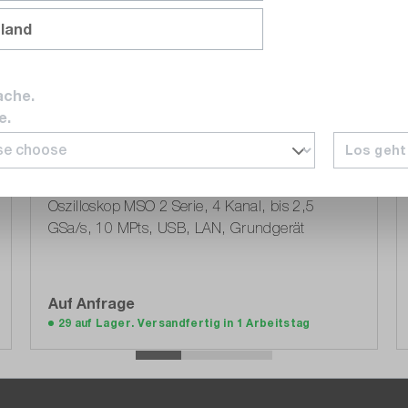
nland
ache.
e.
Los geht
Tektronix
MSO24
Oszilloskop MSO 2 Serie, 4 Kanal, bis 2,5
GSa/s, 10 MPts, USB, LAN, Grundgerät
Auf Anfrage
Auf die Angebotsliste
29 auf Lager. Versandfertig in 1 Arbeitstag