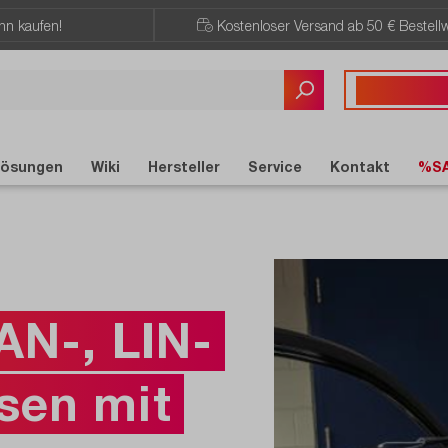
ann kaufen!
Kostenloser Versand ab 50 € Bestellw
Sie haben Fragen?
+49 7121 / 51
ösungen
Wiki
Hersteller
Service
Kontakt
%S
AN-, LIN-
sen mit