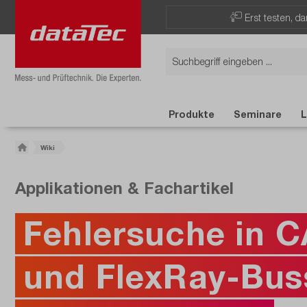
Erst testen, d
Produkte
Seminare
L
Wiki
Applikationen & Fachartikel
Fehlersuche in C
und FlexRay-Bus