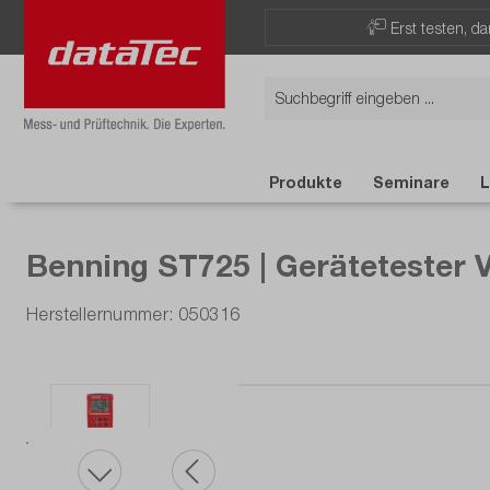
Now viewing Highlights section
Erst testen, d
Produkte
Seminare
L
Benning ST725 | Gerätetester 
Herstellernummer: 050316