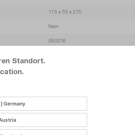
115 x 55 x 270
Nein
050316
Ja
ren Standort.
Nein
cation.
Nein
Nein
 | Germany
Nein
Austria
Nein