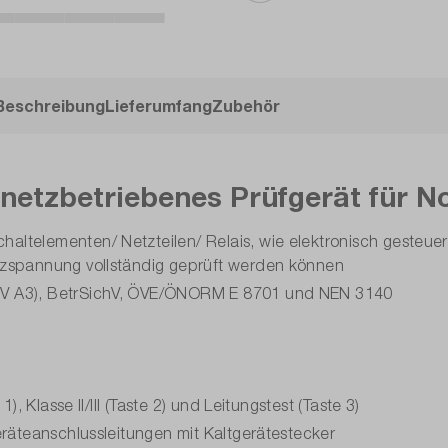
Beschreibung
Lieferumfang
Zubehör
d netzbetriebenes Prüfgerät für 
ltelementen/ Netzteilen/ Relais, wie elektronisch gesteue
tzspannung vollständig geprüft werden können
GV A3), BetrSichV, ÖVE/ÖNORM E 8701 und NEN 3140
, Klasse II/III (Taste 2) und Leitungstest (Taste 3)
eräteanschlussleitungen mit Kaltgerätestecker