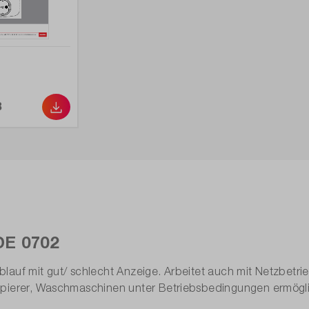
0,1 MΩ - 20 MΩ
Nein
Nein
Ja
B
Nein
Ja
Nein
999
DE 0702
Ja
auf mit gut/ schlecht Anzeige. Arbeitet auch mit Netzbetrieb
opierer, Waschmaschinen unter Betriebsbedingungen ermögli
Benning ST 725