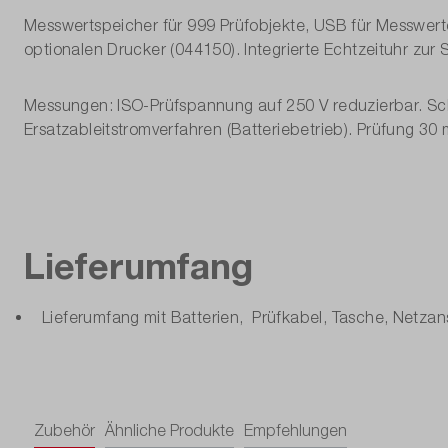
Messwertspeicher für 999 Prüfobjekte, USB für Messwertd
Restspannung prüfen:
optionalen Drucker (044150). Integrierte Echtzeituhr zu
Schnittstellen:
Messungen: ISO-Prüfspannung auf 250 V reduzierbar. Schu
Ersatzableitstromverfahren (Batteriebetrieb). Prüfung 
Schutzleiter 10A:
Schutzleiter 25A:
Schutzleiter kleiner 200mA:
Lieferumfang
Selektive, SRCDs, PRCDs, Typ G/R:
Lieferumfang mit Batterien, Prüfkabel, Tasche, Netza
Software im Lieferumfang:
Spannungsfall:
Stationär:
Zubehör
Ähnliche Produkte
Empfehlungen