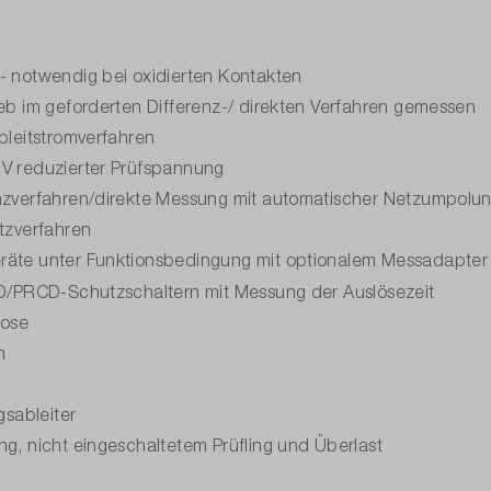
- notwendig bei oxidierten Kontakten
ieb im geforderten Differenz-/ direkten Verfahren gemessen
bleitstromverfahren
 V reduzierter Prüfspannung
enzverfahren/direkte Messung mit automatischer Netzumpolu
atzverfahren
eräte unter Funktionsbedingung mit optionalem Messadapter 
RCD/PRCD-Schutzschaltern mit Messung der Auslösezeit
dose
n
sableiter
ng, nicht eingeschaltetem Prüfling und Überlast