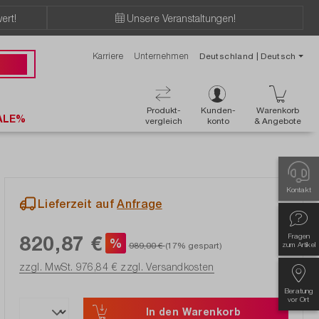
ert!
Unsere Veranstaltungen!
Karriere
Unternehmen
Deutschland | Deutsch
 50 50
Produkt-
Kunden-
Warenkorb
ALE%
vergleich
konto
& Angebote
Kontakt
Lieferzeit auf
Anfrage
820,87 €
Fragen
%
989,00 €
(17% gespart)
zum Artikel
zzgl. MwSt. 976,84 €
zzgl. Versandkosten
Beratung
vor Ort
In den Warenkorb