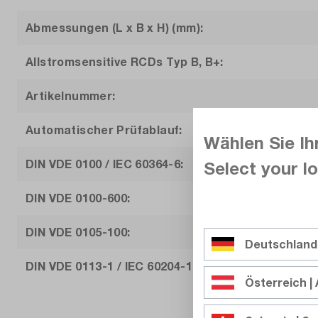
Abmessungen (L x B x H) (mm):
Allstromsensitive RCDs Typ B, B+:
Artikelnummer:
Automatischer Prüfablauf:
Wählen Sie Ih
DIN VDE 0100 / IEC 60364-6:
Select your lo
DIN VDE 0100-600:
DIN VDE 0105-100:
Deutschland
DIN VDE 0113-1 / IEC 60204-1:
Österreich | 
DIN VDE0544-4 / IEC 60974-4: