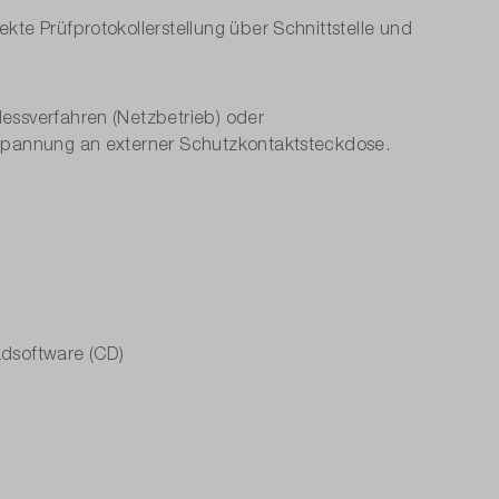
te Prüfprotokollerstellung über Schnittstelle und
ENNING PT 2
essverfahren (Netzbetrieb) oder
 Spannung an externer Schutzkontaktsteckdose.
adsoftware (CD)