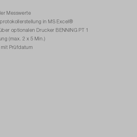
der Messwerte
protokollerstellung in MS Excel®
rt über optionalen Drucker BENNING PT 1
ng (max. 2 x 5 Min.)
 mit Prüfdatum