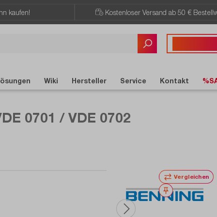
ann kaufen!
Kostenloser Versand ab 50 € Bestellw
Sie haben Fragen?
+49 7121 / 51
ösungen
Wiki
Hersteller
Service
Kontakt
%S
VDE 0701 / VDE 0702
Vergleichen
Merken