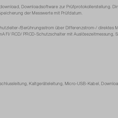
ownload, Downloadsoftware zur Prüfprotokollerstellung. Direk
Nein
r Speicherung der Messwerte mit Prüfdatum.
Micro-USB für PC, PS/2 für Drucker B
tzleiter-/Berührungsstrom über Differenzstrom-/ direktes M
30 mA FI/ RCD/ PRCD-Schutzschalter mit Auslösezeitmessung,
Nein
Nein
Ja
Nein
nschlussleitung, Kaltgeräteleitung, Micro-USB-Kabel, Downlo
Nein
Nein
Nein