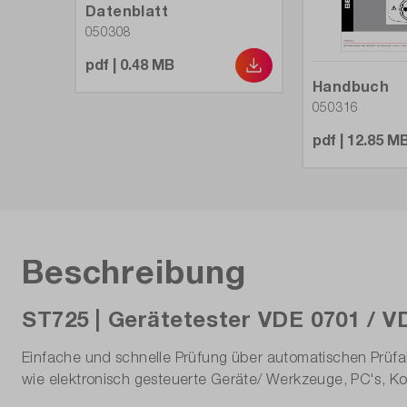
Isolation:
Datenblatt
050308
Isolationsmessung 50V:
pdf | 0.48 MB
Handbuch
Isolationsmessung 100V:
050316
Isolationsmessung 250V:
pdf | 12.85 M
Isolationsmessung 325V:
Isolationsmessung 500V:
Beschreibung
Isolationsmessung 1000V:
Messwertspeicher:
ST725 | Gerätetester VDE 0701 / V
Mobil:
Einfache und schnelle Prüfung über automatischen Prüfabl
wie elektronisch gesteuerte Geräte/ Werkzeuge, PC's, K
Modell: