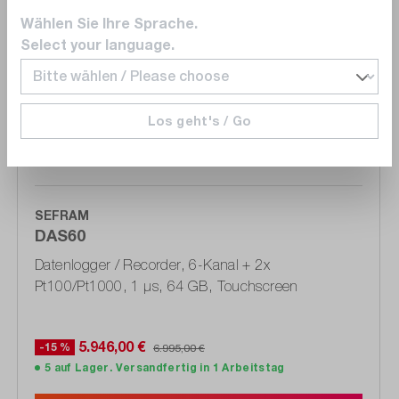
Wählen Sie Ihre Sprache.
Select your language.
Vergleichen
Merken
Los geht's / Go
SEFRAM
DAS60
Datenlogger / Recorder, 6-Kanal + 2x
Pt100/Pt1000, 1 μs, 64 GB, Touchscreen
5.946,00 €
-15 %
6.995,00 €
5 auf Lager. Versandfertig in 1 Arbeitstag