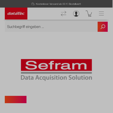
Kostenloser Versand ab 50 € Bestellwert!
Sefram