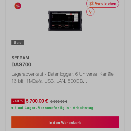
Vergleichen
Merken
Sale
SEFRAM
DAS700
Lagerabverkauf - Datenlogger, 6 Universal Kanäle
16 bit, 1MSa/s, USB, LAN, 500GB
(DT1685_2001_L)
5.700,00 €
-40 %
9.500,00 €
1 auf Lager. Versandfertig in 1 Arbeitstag
In den Warenkorb