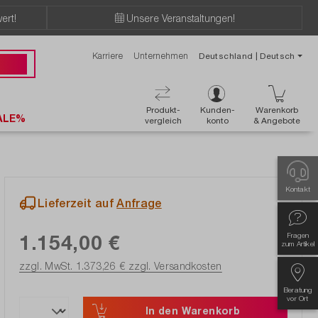
ert!
Unsere Veranstaltungen!
Karriere
Unternehmen
Deutschland | Deutsch
 50 50
Produkt-
Kunden-
Warenkorb
ALE%
vergleich
konto
& Angebote
Kontakt
Lieferzeit auf
Anfrage
1.154,00 €
Fragen
zum Artikel
zzgl. MwSt. 1.373,26 €
zzgl. Versandkosten
Beratung
vor Ort
In den Warenkorb