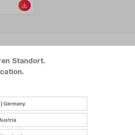
ren Standort.
Verifier
cation.
bel-Verifizerer POE verifiziert Sprach-, Daten- und Videoka
 | Germany
sts der Kabel und übernimmt nicht nur die Ergebnisdaten aus
ge, Kabelkodierung sowie Endgeräte auf der anderen Kabelse
Austria
ehör. Weniger Prüfzeitaufwand und weniger Fehler von Tech
 zuvor.