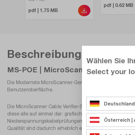
pdf | 0.62 MB
pdf | 1.75 MB
Beschreibung
Wählen Sie Ih
MS-POE | MicroScanner POE Cable 
Select your lo
Die Modernste MicroScanner-Generation Fluke Networks Ka
Benutzeroberfläche.
Deutschland
Die MicroScanner Cable Verifier-Serie vereinfacht die Te
diese alle auf einmal dar: grafische Verdrahtungsanzei
Österreich | 
Niederspannungskabelprüfungen ohne weiteres Adapterzub
Qualität sind dadurch erheblich effizienter realisierbar als