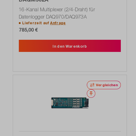
16-Kanal Multiplexer (2/4-Draht) für
Datenlogger DAQ970/DAQ973A
Lieferzeit auf
Anfrage
785,00 €
In den Warenkorb
Vergleichen
Merken