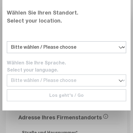
Wählen Sie Ihren Standort.
Abteilung
Select your location.
E-Mail
Wählen Sie Ihre Sprache.
Select your language.
Telefonnummer
Los geht's / Go
Adresse Ihres Firmenstandorts
Straße und Hausnummer