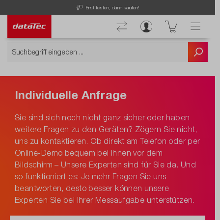
Erst testen, dann kaufen!
Individuelle Anfrage
Sie sind sich noch nicht ganz sicher oder haben
weitere Fragen zu den Geräten? Zögern Sie nicht,
uns zu kontaktieren. Ob direkt am Telefon oder per
Online-Demo bequem bei Ihnen vor dem
Bildschirm – Unsere Experten sind für Sie da. Und
so funktioniert es: Je mehr Fragen Sie uns
beantworten, desto besser können unsere
Experten Sie bei Ihrer Messaufgabe unterstützen.