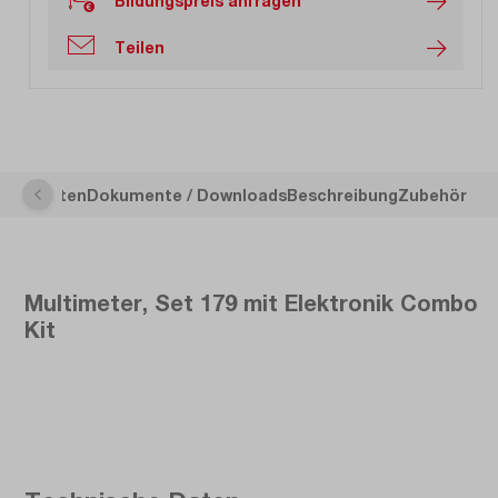
Bildungspreis anfragen
Teilen
sche Daten
Dokumente / Downloads
Beschreibung
Zubehör
Multimeter, Set 179 mit Elektronik Combo
Kit