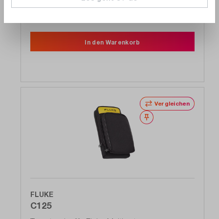
1 auf Lager. Versandfertig in 1 Arbeitstag
237,38 €
-17 %
286,00 €
In den Warenkorb
Vergleichen
Merken
FLUKE
C125