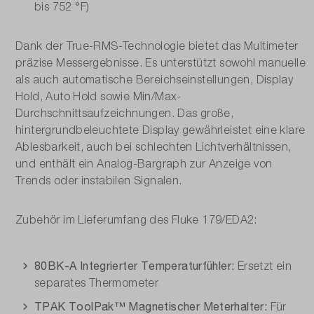
600 Ω - 50 MΩ
bis 752 °F)
Dank der True-RMS-Technologie bietet das Multimeter
präzise Messergebnisse. Es unterstützt sowohl manuelle
als auch automatische Bereichseinstellungen, Display
Hold, Auto Hold sowie Min/Max-
Durchschnittsaufzeichnungen. Das große,
hintergrundbeleuchtete Display gewährleistet eine klare
Ablesbarkeit, auch bei schlechten Lichtverhältnissen,
und enthält ein Analog-Bargraph zur Anzeige von
Trends oder instabilen Signalen.
Zubehör im Lieferumfang des Fluke 179/EDA2:
80BK-A Integrierter Temperaturfühler:
Ersetzt ein
separates Thermometer
TPAK ToolPak™ Magnetischer Meterhalter:
Für