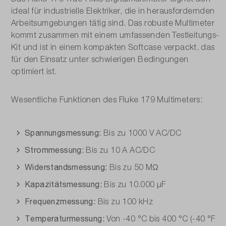
ideal für industrielle Elektriker, die in herausfordernden
Arbeitsumgebungen tätig sind. Das robuste Multimeter
Min. / Max. Aufzeichnung:
kommt zusammen mit einem umfassenden Testleitungs-
Ja / Ja
Kit und ist in einem kompakten Softcase verpackt, das
für den Einsatz unter schwierigen Bedingungen
Modell:
optimiert ist.
FLUKE-179/EDA2/EUR
Spannungs-Messbereich AC/DC:
Wesentliche Funktionen des Fluke 179 Multimeters:
600 mV - 1000 V / 600 mV - 1000 V
Spannungsmessung:
Bis zu 1000 V AC/DC
Strom-Messbereich AC/DC:
Strommessung:
Bis zu 10 A AC/DC
60 mA - 10 A / 60 mA - 10 A
Widerstandsmessung:
Bis zu 50 MΩ
Temperaturmessung ( PT100 / Typ K / Typ J):
Kapazitätsmessung:
Bis zu 10.000 μF
-40 °C - +400 °C
Frequenzmessung:
Bis zu 100 kHz
Widerstands-Messbereich:
Temperaturmessung:
Von -40 °C bis 400 °C (-40 °F