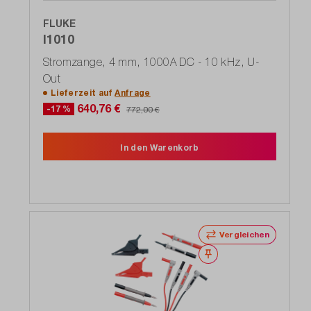
FLUKE
I1010
Stromzange, 4 mm, 1000A DC - 10 kHz, U-
Out
Lieferzeit auf
Anfrage
640,76 €
-17 %
772,00 €
In den Warenkorb
Vergleichen
Merken