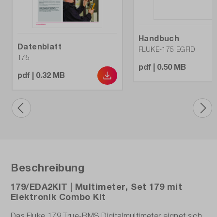
Frequenz-Messbereich:
99,99 Hz - 99,99 kHz
Handbuch
Datenblatt
FLUKE-175 EGFID
175
Garantie (Jahre):
pdf | 0.50 MB
1
pdf | 0.32 MB
Gewicht (kg):
0,8
Grundgenauigkeit:
3 %
Beschreibung
Hintergrundbeleuchtung:
Ja
179/EDA2KIT | Multimeter, Set 179 mit
Elektronik Combo Kit
Kapazitäts-Messbereich:
Das Fluke 179 True-RMS Digitalmultimeter eignet sich
1000 nF - 9999 µF