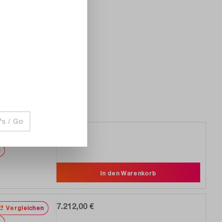
0 V CAT IV.
's / Go
47,00 €
Vergleichen
Merken
In den Warenkorb
7.212,00 €
Vergleichen
Merken