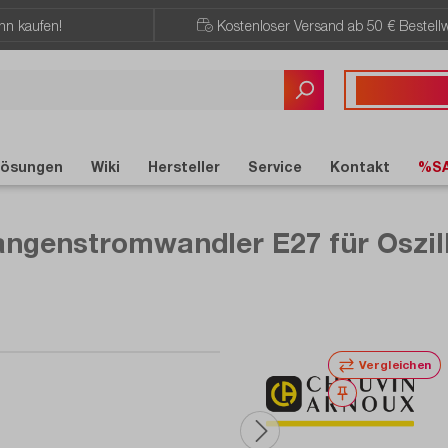
ann kaufen!
Kostenloser Versand ab 50 € Bestellw
Sie haben Fragen?
+49 7121 / 51
ösungen
Wiki
Hersteller
Service
Kontakt
%S
angenstromwandler E27 für Oszil
Vergleichen
Merken