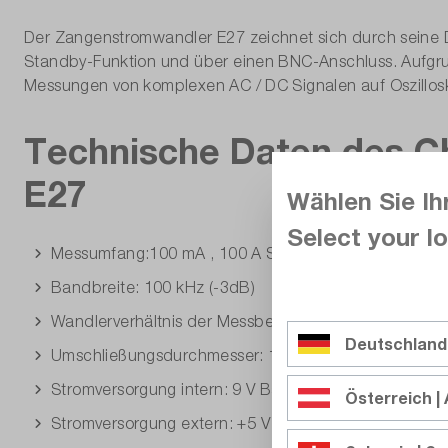
Der Zangenstromwandler E27 zeichnet sich durch seine D
Standby-Funktion und über einen BNC-Anschluss. Aufgru
Messungen von komplexen AC / DC Signalen auf Oszillos
Technische Daten des C
E27
Wählen Sie Ih
Select your lo
Messumfang:100 mA , 100 A Spitze
Bandbreite: 100 kHz (-3dB)
Wandlerverhältnis der Messbereiche: 100 mV/A, 10 m
Deutschland
Umschließungsdurchmesser: 11,8 mm
Stromversorgung intern: 9 V Batterie
Österreich | 
Stromversorgung extern: +5 V DC über Micro-USB-B