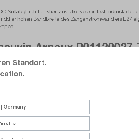
C-Nullabgleich-Funktion aus, die Sie per Tastendruck steue
ndd er hohen Bandbreite des Zangenstromwandlers E27 eigne
kopen.
hauvin Arnoux P01120027
ren Standort.
cation.
V/A
 | Germany
Austria
-Steckbuchse