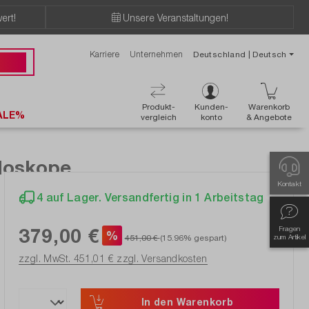
ert!
Unsere Veranstaltungen!
Karriere
Unternehmen
Deutschland | Deutsch
 50 50
Produkt-
Kunden-
Warenkorb
ALE%
vergleich
konto
& Angebote
loskope
Kontakt
4 auf Lager. Versandfertig in 1 Arbeitstag
379,00 €
Fragen
%
451,00 €
(15.96% gespart)
zum Artikel
zzgl. MwSt. 451,01 €
zzgl. Versandkosten
In den Warenkorb