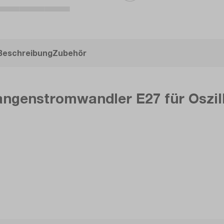
Beschreibung
Zubehör
angenstromwandler E27 für Oszil