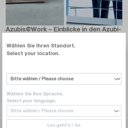
Azubis@Work – Einblicke in den Azubi-
Alltag.
Wählen Sie Ihren Standort.
Unsere Auszubildenden geben Einblicke in ihre dualen
Select your location.
Ausbildungsberufe – im Rahmen der Instagram-
Kampagne
der IHK Neckar-Alb.
Azubis@Work: Büromanagement
Wählen Sie Ihre Sprache.
Select your language.
Azubis@Work: Lagerlogistik
Los geht's / Go