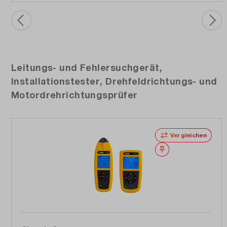
Produktgalerie überspringen
Leitungs- und Fehlersuchgerät,
Installationstester, Drehfeldrichtungs- und
Motordrehrichtungsprüfer
Vergleichen
Merken