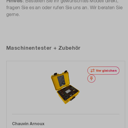
Hinweis:
Bestellen Sie Ihr gewünschtes Modell direkt,
fragen Sie es an oder rufen Sie uns an. Wir beraten Sie
gerne.
Produktgalerie überspringen
Maschinentester + Zubehör
Vergleichen
Merken
Chauvin Arnoux