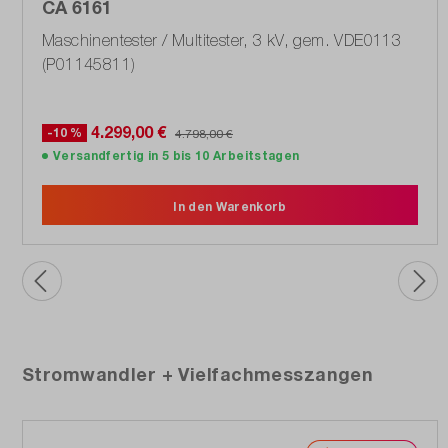
CA 6161
Maschinentester / Multitester, 3 kV, gem. VDE0113
(P01145811)
4.299,00 €
-10 %
4.798,00 €
Versandfertig in 5 bis 10 Arbeitstagen
In den Warenkorb
Produktgalerie überspringen
Stromwandler + Vielfachmesszangen