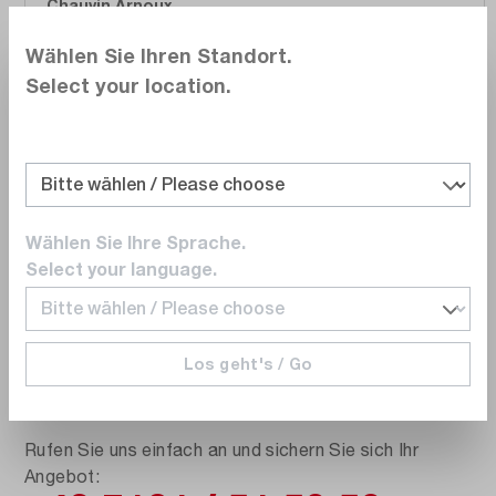
Chauvin Arnoux
CA 6683
Wählen Sie Ihren Standort.
LOCAT Leitungssuchgerät bestehend aus Sender
Select your location.
und Empfänger (P01141627)
399,00 €
-16 %
476,00 €
Versandfertig in 5 bis 10 Arbeitstagen
Wählen Sie Ihre Sprache.
In den Warenkorb
Select your language.
Los geht's / Go
Rufen Sie uns einfach an und sichern Sie sich Ihr
Angebot: