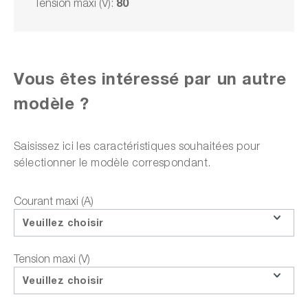
80
Tension maxi (V):
Délai de livraison sur
demande
Sur demande
Choisir un modèle
Vous êtes intéressé par un autre
modèle ?
Ajouter à la liste des offres
Saisissez ici les caractéristiques souhaitées pour
sélectionner le modèle correspondant.
Courant maxi (A)
ou choisir parmi les options suivantes :
Veuillez choisir
Faire une demande d'offre
Tension maxi (V)
Téléchargements sur le produit
Veuillez choisir
Questions sur le produit