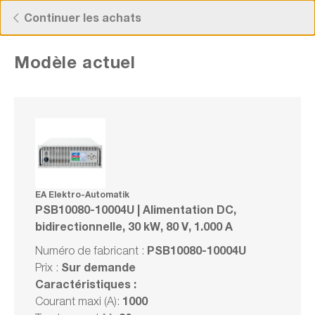
Now viewing Points forts section
Découvrez nos offres actuelles !
Continuer les achats
Modèle actuel
EA Elektro-Automatik PSB10080-10004U |
Alimentation DC, bidirectionnelle, 30 kW,
80 V, 1.000 A
Numéro de fabrication : PSB10080-10004U
EA Elektro-Automatik
PSB10080-10004U | Alimentation DC,
vos
bidirectionnelle, 30 kW, 80 V, 1.000 A
lité
.
Exclusif
Série
PSB10080-10004U
Numéro de fabricant :
Comparer
Sur demande
Prix :
Noter
Caractéristiques :
1000
Courant maxi (A):