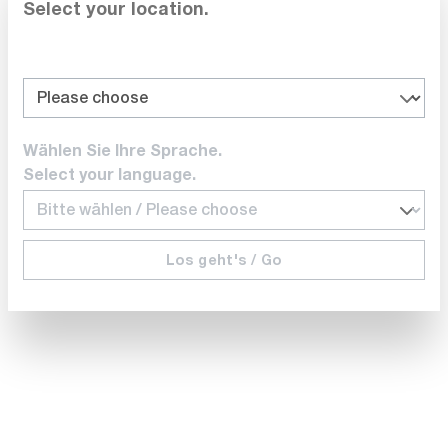
Select your location.
Accéder à la liste d'offres
Comparer
Wählen Sie Ihre Sprache.
Select your language.
Noter
Los geht's / Go
Exclusif
Série
EA Elektro-Automatik
PSB10060-10004U
Alimentation DC, bidirectionnelle, 30 kW, 60 V,
1000 A
Délai de livraison sur
demande