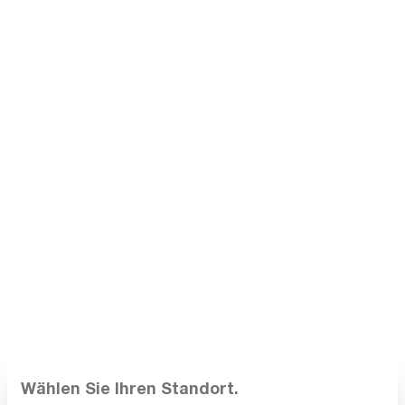
Comparer
Noter
Exclusif
Série
EA Elektro-Automatik
PSB11000-804U
Alimentation DC, bidirectionnelle, 30 kW, 1.000
V, 80 A
2 en stock. Prêt à être expédié en 1 jour ouvrable
Sur demande
Wählen Sie Ihren Standort.