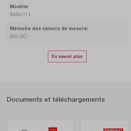
Modèle:
8460/111
Mémoire des valeurs de mesure:
500 GO
Nombre de canaux:
24
Numéro d'article:
8460/111
Particularités:
Documents et téléchargements
Fonction Math, 20 mesures automatiques
disponibles
Plage de mesure de courant AC: