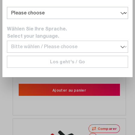
Wählen Sie Ihre Sprache.
Select your language.
SEFRAM
984402000
12 canaux, carte multiplex tension, PT100,
thermocouples
Los geht's / Go
Délai de livraison sur
demande
4 700,00 CHF
Ajouter au panier
Comparer