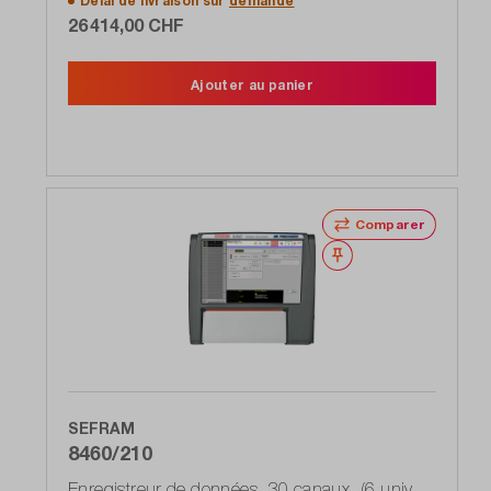
Délai de livraison sur
demande
26 414,00 CHF
Ajouter au panier
Comparer
Noter
SEFRAM
8460/210
Enregistreur de données, 30 canaux, (6 univ,