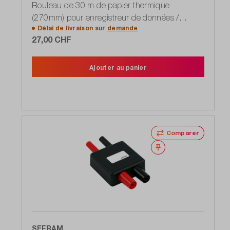
Rouleau de 30 m de papier thermique
(270mm) pour enregistreur de données /
Délai de livraison sur
demande
enregistreur 8460
27,00 CHF
Ajouter au panier
Comparer
Noter
SEFRAM