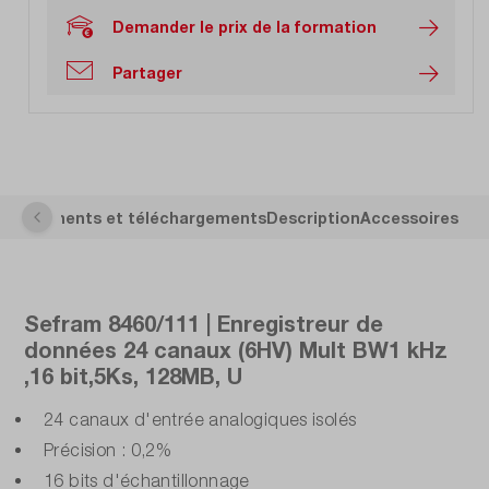
Demander le prix de la formation
Partager
s
Documents et téléchargements
Description
Accessoires
Sefram 8460/111 | Enregistreur de
données 24 canaux (6HV) Mult BW1 kHz
,16 bit,5Ks, 128MB, U
24 canaux d'entrée analogiques isolés
Précision : 0,2%
16 bits d'échantillonnage