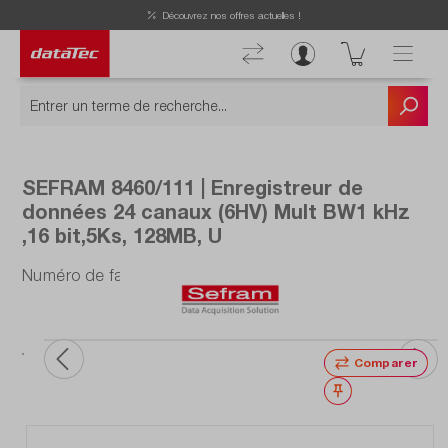
Now viewing Points forts section
Découvrez nos offres actuelles !
SEFRAM 8460/111 | Enregistreur de
données 24 canaux (6HV) Mult BW1 kHz
,16 bit,5Ks, 128MB, U
Numéro de fabrication : 8460/111
Comparer
Noter