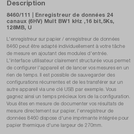
±0,1 %, ±10 µV, ±0,2 % offset
Description
8460/111 | Enregistreur de données 24
Précision de la mesure de tension DC:
canaux (6HV) Mult BW1 kHz ,16 bit,5Ks,
±0,1 %, ±10 µV, ±0,2 % offset
128MB, U
Précision température:
L'enregistreur sur papier / enregistreur de données
1,25 °C
8460 peut être adapté individuellement à votre tâche
de mesure en ajoutant des modules d'entrée.
Résolution (bit):
L'interface utilisateur clairement structurée vous permet
de configurer l'appareil et de lancer vos mesures en un
16
rien de temps. Il est possible de sauvegarder des
configurations récurrentes et de les transférer sur un
Types de connexion:
autre appareil via une clé USB par exemple. Vous
canaux analogiques
gagnez ainsi un temps précieux lors de la configuration.
Vous êtes en mesure de documenter vos résultats de
Écran:
mesure directement sur papier, l'enregistreur de
15,4 pouces, écran tactile TFT, 1280 x 800
données 8460 dispose d'une imprimante intégrée pour
papier thermique d'une largeur de 270mm.