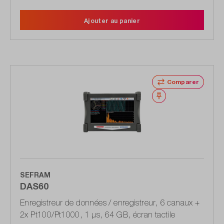
Ajouter au panier
Comparer
Noter
SEFRAM
DAS60
Enregistreur de données / enregistreur, 6 canaux +
2x Pt100/Pt1000, 1 μs, 64 GB, écran tactile