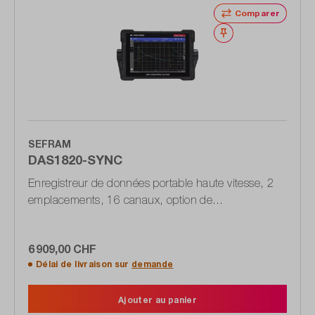
Comparer
Noter
SEFRAM
DAS1820-SYNC
Enregistreur de données portable haute vitesse, 2
emplacements, 16 canaux, option de
synchronisation (GPS, IRIG)
6 909,00 CHF
Délai de livraison sur
demande
Ajouter au panier