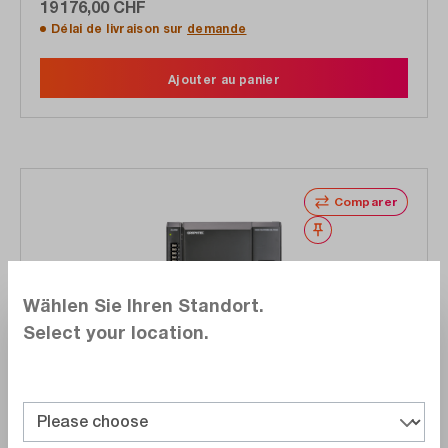
19 176,00 CHF
Délai de livraison sur
demande
Ajouter au panier
Comparer
Noter
Wählen Sie Ihren Standort.
Select your location.
Graphtec
GL7000 E
Enregistreur de données (système DAQ), modulaire,