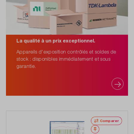
La qualité à un prix exceptionnel.
Appareils d'exposition contrôlés et soldes de
stock : disponibles immédiatement et sous
garantie.
Comparer
Noter