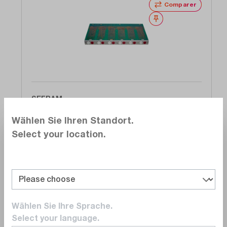
Comparer
Noter
SEFRAM
916006000
Wählen Sie Ihren Standort.
Carte HT 6 canaux VDC 2000 volts pour
Select your location.
DAS1600 et 8460
Délai de livraison sur
demande
5 170,00 CHF
Ajouter au panier
Wählen Sie Ihre Sprache.
Select your language.