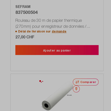
SEFRAM
837500504
Rouleau de 30 m de papier thermique
(270mm) pour enregistreur de données /
Délai de livraison sur
demande
enregistreur 8460
27,00 CHF
Ajouter au panier
Comparer
Noter