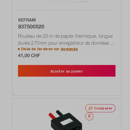
SEFRAM
837500520
Rouleau de 25 m de papier thermique, longue
durée 270mm pour enregistreur de données /
Délai de livraison sur
demande
enregistreur 8460
41,00 CHF
Ajouter au panier
Comparer
Noter