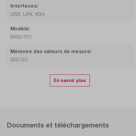
Interfaces:
USB, LAN, VGA
Modèle:
8460/101
Mémoire des valeurs de mesure:
500 GO
Nombre de canaux:
18
Numéro d'article:
8460/101
Particularités:
Documents et téléchargements
Fonction Math, 20 mesures automatiques
disponibles