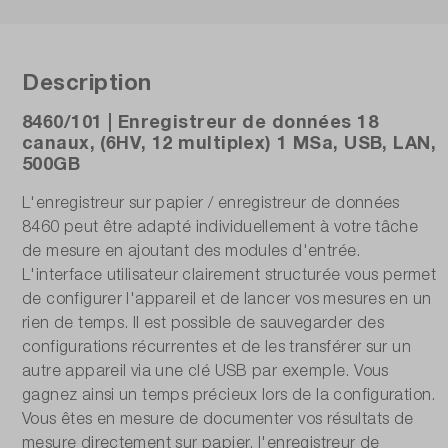
Précision de la mesure de tension AC:
±0,1 %, ±10 µV, ±0,2 % offset
Description
8460/101 | Enregistreur de données 18
Précision de la mesure de tension DC:
canaux, (6HV, 12 multiplex) 1 MSa, USB, LAN,
±0,1 %, ±10 µV, ±0,2 % offset
500GB
Précision température:
L'enregistreur sur papier / enregistreur de données
1,25 °C
8460 peut être adapté individuellement à votre tâche
de mesure en ajoutant des modules d'entrée.
Résolution (bit):
L'interface utilisateur clairement structurée vous permet
de configurer l'appareil et de lancer vos mesures en un
16
rien de temps. Il est possible de sauvegarder des
configurations récurrentes et de les transférer sur un
Types de connexion:
autre appareil via une clé USB par exemple. Vous
canaux analogiques
gagnez ainsi un temps précieux lors de la configuration.
Vous êtes en mesure de documenter vos résultats de
Écran:
mesure directement sur papier, l'enregistreur de