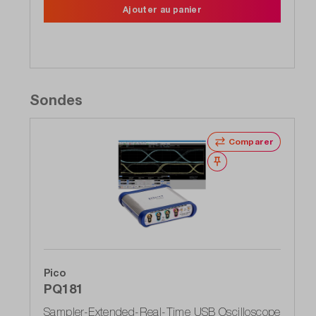
Ajouter au panier
Sondes
Comparer
Noter
Pico
PQ181
Sampler-Extended-Real-Time USB Oscilloscope