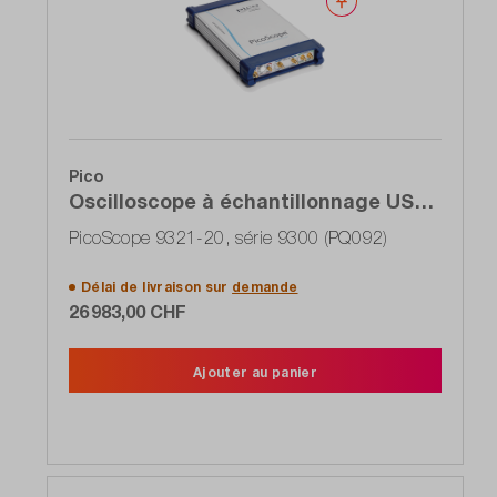
Noter
Pico
Oscilloscope à échantillonnage USB,
2 canaux, 20 GHz, récupération de
PicoScope 9321-20, série 9300 (PQ092)
l'horloge, entrée optique
Délai de livraison sur
demande
26 983,00 CHF
Ajouter au panier