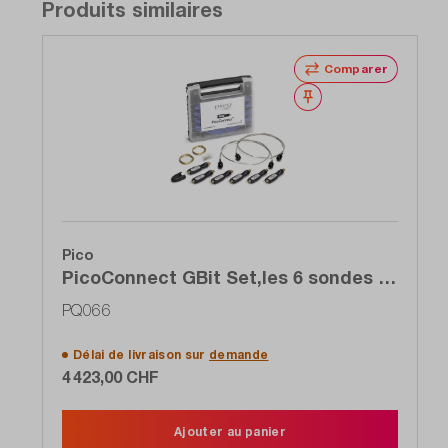
Produits similaires
Comparer
Noter
Pico
PicoConnect GBit Set,les 6 sondes 6
à 9 GHz de la série 920 pour le prix
PQ066
de 4
Délai de livraison sur
demande
4 423,00 CHF
Ajouter au panier