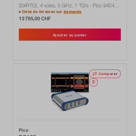
(SXRTO), 4 voies, 5 GHz, 1 TS/s - Pico 9404-
Délai de livraison sur
demande
05 , 9400 Series
13 795,00 CHF
Ajouter au panier
Comparer
Noter
Pico