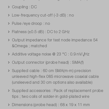
Coupling : DC
Low-frequency cut-off (-3 dB) : no
Pulse /eye droop : no
Flatness (±0.5 dB) : DC to 2 GHz
Output impedance for test node impedance 54
&Omega ; matched
Additive voltage noise @ 23 °C : 0.9 nV/√Hz
Output connector (probe head) : SMA(f)
Supplied cable : 60 cm SMA(m-m) precision
unleeved high-flex 085 microwave coaxial cable
(unsleeved and 30 cm options also available)
Supplied accessories : Pack of replacement probe
tips ; two coils of solder-in gold-plated wire
Dimensions (probe head) : 68 x 19 x 11 mm