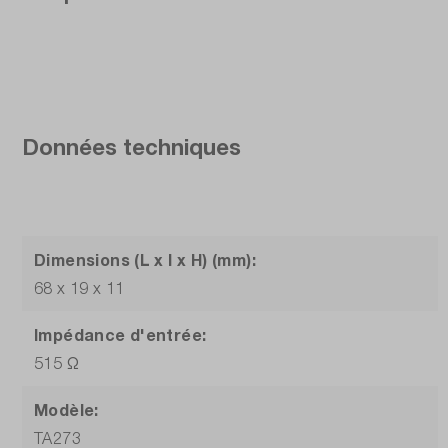
Données techniques
Dimensions (L x l x H) (mm):
68 x 19 x 11
Impédance d'entrée:
515 Ω
Modèle:
TA273