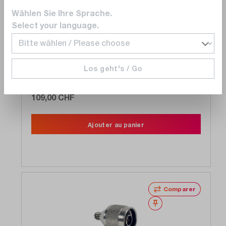
Wählen Sie Ihre Sprache.
Select your language.
Pico
TA265
Câble, précision, SMA (m) sur SMA(m), 13
Los geht's / Go
GHz, longueur : 30 cm, flexible, gainé
2 en stock. Prêt à être expédié en 1 jour ouvrable
109,00 CHF
Ajouter au panier
Comparer
Noter