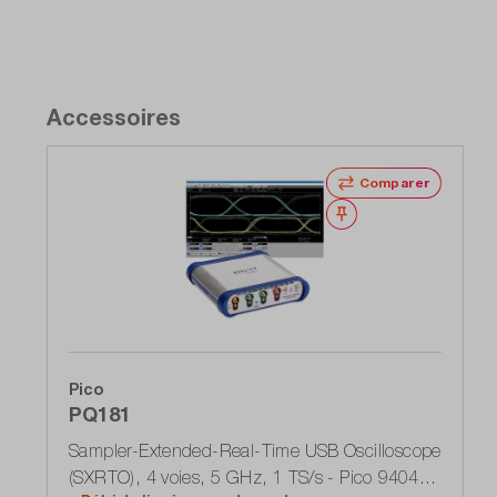
Accessoires
Comparer
Noter
Pico
PQ181
Sampler-Extended-Real-Time USB Oscilloscope
(SXRTO), 4 voies, 5 GHz, 1 TS/s - Pico 9404-