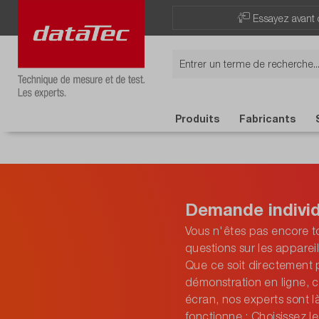
Essayez avant 
Produits
Fabricants
Demande individ
Vous n'êtes pas encore to
questions sur les apparei
Que ce soit directement 
démonstration en ligne, c
écran, nos experts sont l
fonctionne : Choisissez 