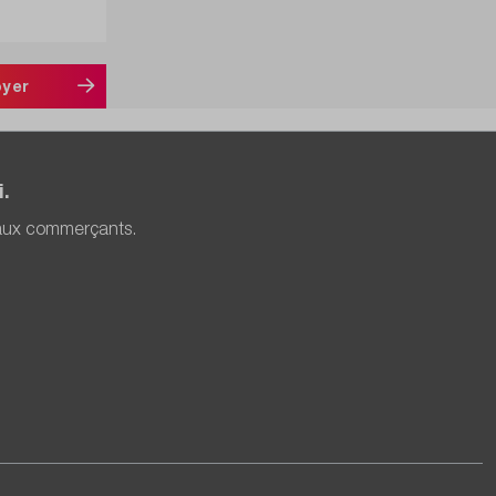
oyer
.
 aux commerçants.