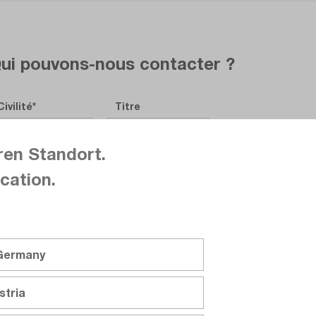
ui pouvons-nous contacter ?
Civilité
Titre
ren Standort.
Prénom
cation.
Nom de famille
 Germany
stria
Société