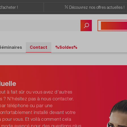
d'acheter !
Découvrez nos offres actuelles !
Vous avez des quest
+41 22 309 08
Séminaires
Contact
%Soldes%
uelle
ut à fait sûr ou vous avez d'autres
ls ? N'hésitez pas à nous contacter.
par téléphone ou par une
onfortablement installé devant votre
à pour vous. Et voilà comment cela
le mode avancé pour des questions plus