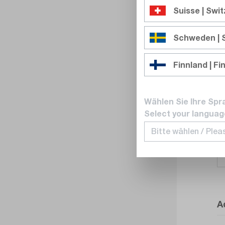
Suisse | Swi
Schweden |
Finnland | Fi
Wählen Sie Ihre Spr
Select your languag
A