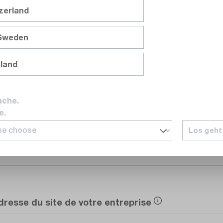
tzerland
Service
 Sweden
nland
E-mail
ache.
e.
Los geht
Numéro de téléphone
dresse du site de votre entreprise