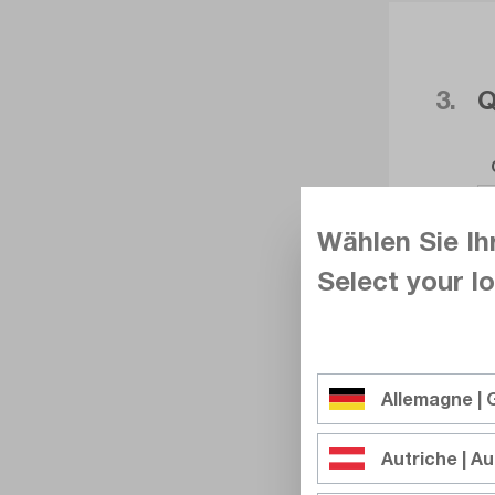
3.
Q
Wählen Sie Ih
Select your lo
Allemagne |
Autriche | Au