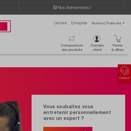
Nos événements !
Carrière
Entreprise
Suisse | Francais
ions ?
 00
Comparaison
Compte
Panier
des produits
client
& offres
Contact
Vous souhaitez vous
entretenir personnellement
avec un expert ?