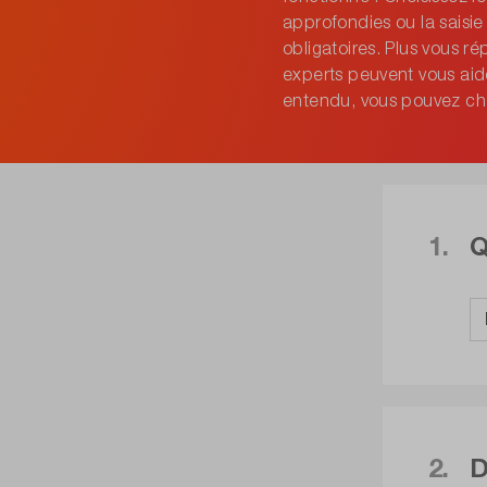
approfondies ou la saisi
obligatoires. Plus vous r
experts peuvent vous aid
entendu, vous pouvez c
1.
Q
2.
D