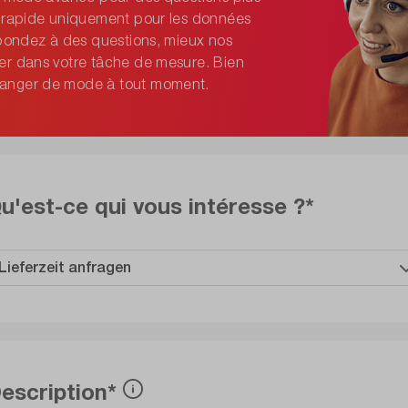
e rapide uniquement pour les données
épondez à des questions, mieux nos
er dans votre tâche de mesure. Bien
hanger de mode à tout moment.
u'est-ce qui vous intéresse ?*
escription*