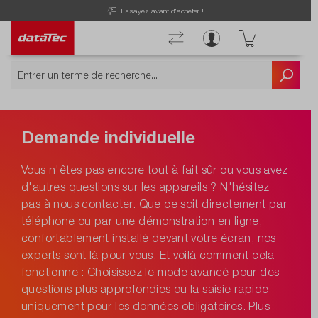
Essayez avant d'acheter !
Demande individuelle
Vous n'êtes pas encore tout à fait sûr ou vous avez
d'autres questions sur les appareils ? N'hésitez
pas à nous contacter. Que ce soit directement par
téléphone ou par une démonstration en ligne,
confortablement installé devant votre écran, nos
experts sont là pour vous. Et voilà comment cela
fonctionne : Choisissez le mode avancé pour des
questions plus approfondies ou la saisie rapide
uniquement pour les données obligatoires. Plus