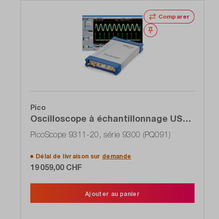
Comparer
Noter
Pico
Oscilloscope à échantillonnage USB
pour PC, 2 canaux, 20 GHz, TDR/TDT
PicoScope 9311-20, série 9300 (PQ091)
intégré
Délai de livraison sur
demande
19 059,00 CHF
Ajouter au panier