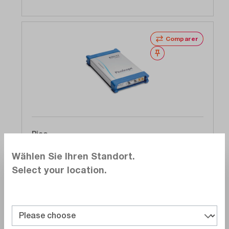
Comparer
Noter
Pico
PQ338
Wählen Sie Ihren Standort.
PicoScope 9301-20, oscilloscope USB pour
Select your location.
PC, 2 canaux, 20GHz, série 9300
Délai de livraison sur
demande
15 365,00 CHF
Ajouter au panier