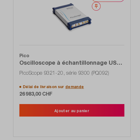
Noter
Pico
Oscilloscope à échantillonnage USB,
2 canaux, 20 GHz, récupération de
PicoScope 9321-20, série 9300 (PQ092)
l'horloge, entrée optique
Délai de livraison sur
demande
26 983,00 CHF
Ajouter au panier