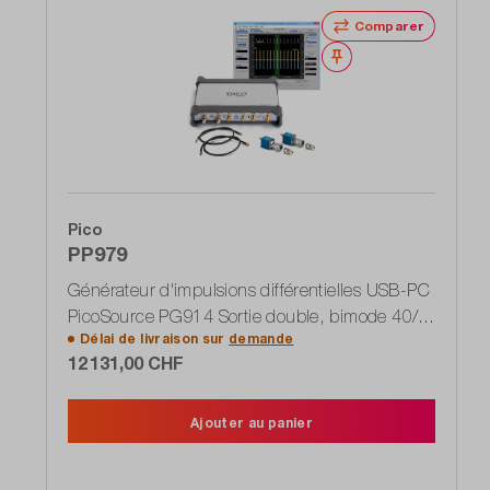
Comparer
Noter
Pico
PP979
Générateur d'impulsions différentielles USB-PC
PicoSource PG914 Sortie double, bimode 40/
Délai de livraison sur
demande
60 ps Pulse
12 131,00 CHF
Ajouter au panier