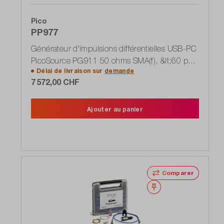
Pico
PP977
Générateur d'impulsions différentielles USB-PC
PicoSource PG911 50 ohms SMA(f), &lt;60 ps
Délai de livraison sur
demande
impulsion, 2,5-6V variable
7 572,00 CHF
Ajouter au panier
Comparer
Noter