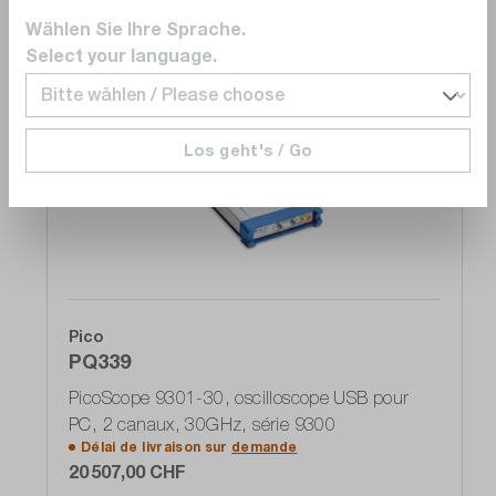
Wählen Sie Ihre Sprache.
Select your language.
Comparer
Los geht's / Go
Noter
Pico
PQ339
PicoScope 9301-30, oscilloscope USB pour
PC, 2 canaux, 30GHz, série 9300
Délai de livraison sur
demande
20 507,00 CHF