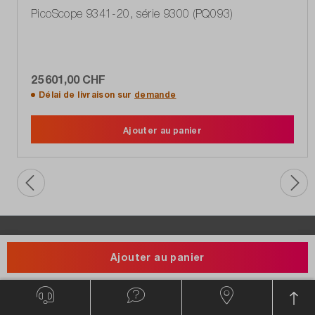
PC, 4 canaux, 20 GHz
PicoScope 9341-20, série 9300 (PQ093)
25 601,00 CHF
Délai de livraison sur
demande
Ajouter au panier
Lorsque vous êtes au bureau, nous y sommes
Ajouter au panier
aussi.
La boutique dataTec B2B s'adresse exclusivement aux