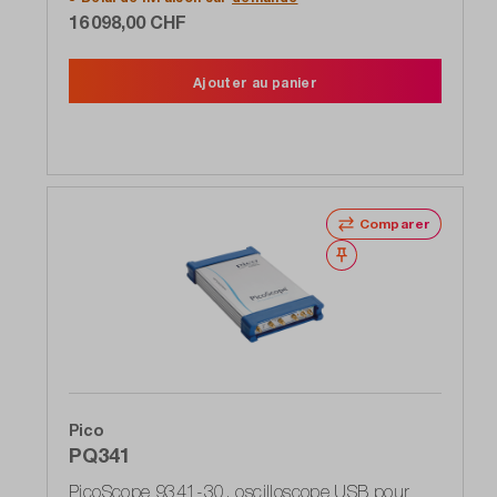
9300
16 098,00 CHF
Ajouter au panier
Comparer
Noter
Pico
PQ341
PicoScope 9341-30, oscilloscope USB pour