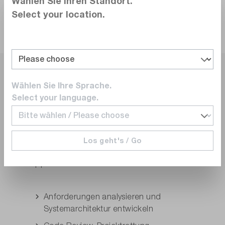
Wählen Sie Ihren Standort.
Select your location.
Wählen Sie Ihre Sprache.
NI Consulting.
Select your language.
Wir unterstützen Sie bei Architektur,
Migration oder Fehlersuche Ihrer NI
Systeme. Ob Einstieg, Erweiterung oder
Optimierung: Unsere Experten begleiten Sie
Los geht's / Go
von der ersten Idee bis zur fertigen
Applikation.
Anforderungen analysieren und
Systemarchitektur entwickeln