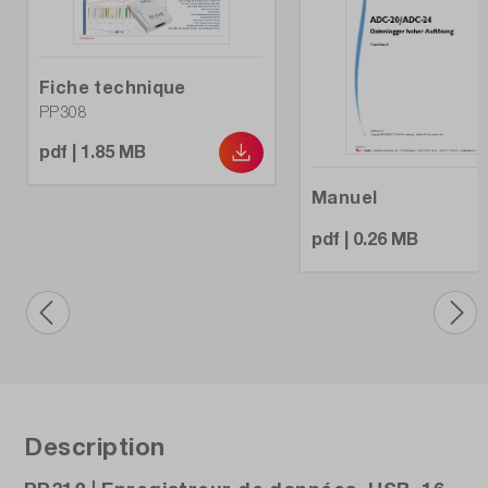
0.61
Précision de la mesure de tension DC:
Fiche technique
0,2 % du résultat de la mesure
PP308
Résolution (bit):
pdf | 1.85 MB
24
Manuel
Types de connexion:
pdf | 0.26 MB
canaux analogiques
Description