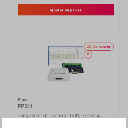
Ajouter au panier
Comparer
Noter
Pico
PP311
Enregistreur de données, USB, 8 canaux,
ADC-20, 20 bits, avec carte de terminal