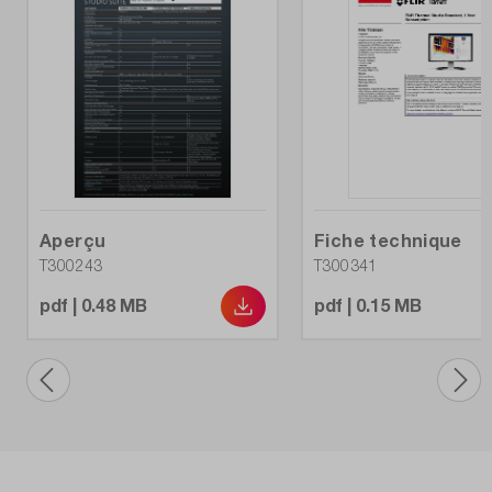
Aperçu
Fiche technique
T300243
T300341
pdf | 0.48 MB
pdf | 0.15 MB