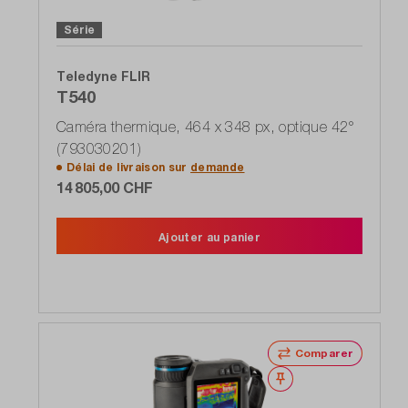
Série
Teledyne FLIR
T540
Caméra thermique, 464 x 348 px, optique 42°
(793030201)
Délai de livraison sur
demande
14 805,00 CHF
Ajouter au panier
Comparer
Noter