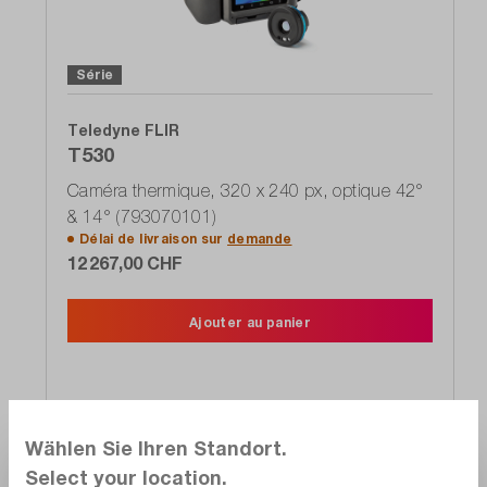
Série
Teledyne FLIR
T530
Caméra thermique, 320 x 240 px, optique 42°
& 14° (793070101)
Délai de livraison sur
demande
12 267,00 CHF
Ajouter au panier
Wählen Sie Ihren Standort.
Comparer
Select your location.