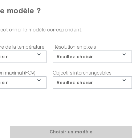
re modèle ?
Ajouter un service
Ajouter au panier
sélectionner le modèle correspondant.
re de la température
Résolution en pixels
isir
Veuillez choisir
, résolution UltraMax 645.888
ou choisir parmi les options suivantes :
inclus.
Faire une demande d'offre
on maximal (FOV)
Objectifs interchangeables
isir
Veuillez choisir
Téléchargements sur le produit
Questions sur le produit
Demander le prix de la formation
Partager
Choisir un modèle