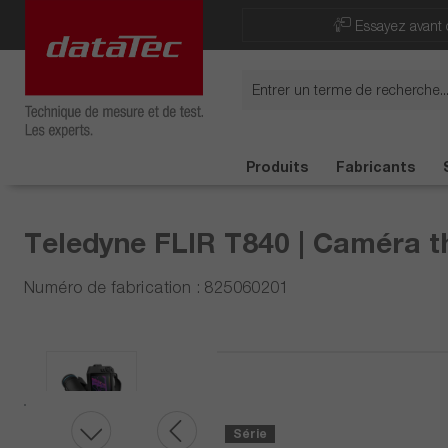
Now viewing Points forts section
Essayez avant 
Produits
Fabricants
Teledyne FLIR T840 | Caméra th
Numéro de fabrication : 825060201
Série