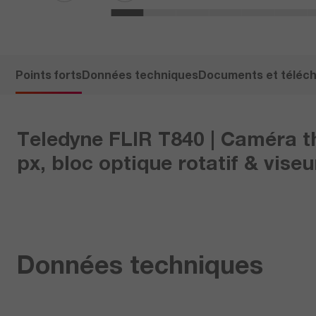
Points forts
Données techniques
Documents et téléc
Teledyne FLIR T840 | Caméra th
px, bloc optique rotatif & viseur
Données techniques