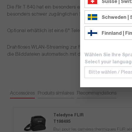
Suisse | Swi
Die Flir T 840 hat ein besonders ergonomisches Design s
besonders schwer zugänglichen Stellen, ohne Verrenku
Schweden |
Optional erhältlich ist eine 6° Teleoptik, die Ihnen gen
Finnland | Fi
Drahtloses WLAN-Streaming zur FLIR Tools-App ermöglich
die Bilddateien automatisch mit den zugehörigen Geolo
Wählen Sie Ihre Spr
Select your languag
Accessoires
Produits similaires
Recommandations
Teledyne FLIR
T198495
Étui pour les caméras thermiques FLIR sér