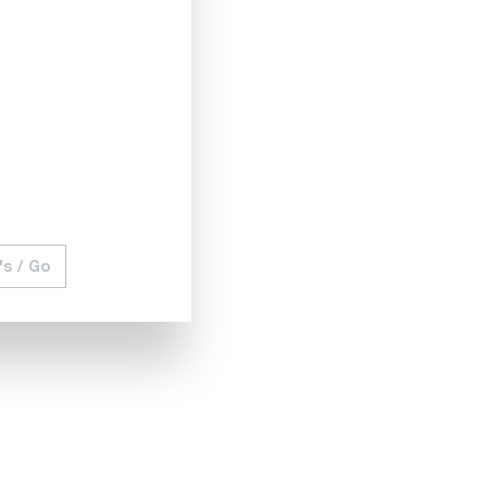
ntifizieren Sie thermische Unregelmäßigkeiten auch an
udem versieht der in der Kamera integrierte GPS-Sensor
umentation zu vereinfachen.
's / Go
88,00 CHF
Comparer
Noter