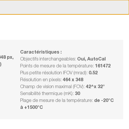
Nos événements !
Carrière
Entreprise
Suisse | Francais
ions ?
 00
Comparaison
Compte
Panier
des produits
client
& offres
Caractéristiques :
48 px,
Oui, AutoCal
Objectifs interchangeables:
)
161472
Points de mesure de la température:
°, 24° & 42° (825060201)
0.52
Plus petite résolution IFOV (mrad):
Contact
464 x 348
Résolution en pixels:
Délai de livraison sur
demande
42^x 32°
Champ de vision maximal (FOV):
30
Sensibilité thermique (mK):
24 337,00 CHF
Questions
sur l'article
de -20°C
Plage de mesure de la température:
à +1500°C
TVA 26 308,30 CHF en sus
Frais d'expédition en sus
Conseil
sur place
Choisir un modèle