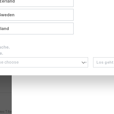
tzerland
owie eine um 180° schwenkbare Optik-Einheit. Hierdurch ide
ngen, quasi im handumdrehen.
 Sweden
aue Messungen auch über größere Entfernungen ermöglicht.
nland
t eine einfache Echtzeit-Überprüfung von Problemstellen. Z
kalisierungsdaten, um deren Kennzeichnung und präzise Dok
ache.
e.
Los geht
ies T4xx/T6xx(bx)