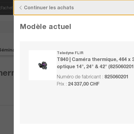
Continuer les achats
d'acheter !
Découvrez nos offres actuelles !
Modèle actuel
Vous avez des quest
+41 22 309 08
Séminaires
Contact
%Soldes%
Teledyne FLIR
T840 | Caméra thermique, 464 x 3
optique 14°, 24° & 42° (825060201
ermique, 464 x 348 px, optique 14
825060201
Numéro de fabricant :
24 337,00 CHF
Prix :
Comparer
Noter