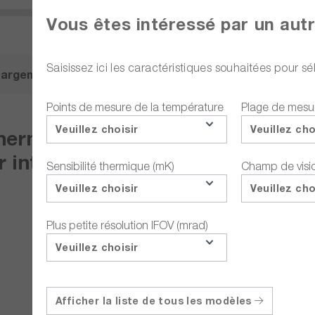
Vous êtes intéressé par un aut
Saisissez ici les caractéristiques souhaitées pour 
hargements
Description
Accessoires
Points de mesure de la température
Plage de mesu
Veuillez choisir
Veuillez cho
ermique, résolution 464 x 348 px
 intégré, objectifs 14°, 24° & 42° 
Sensibilité thermique (mK)
Champ de visi
Veuillez choisir
Veuillez cho
Plus petite résolution IFOV (mrad)
Veuillez choisir
Afficher la liste de tous les modèles