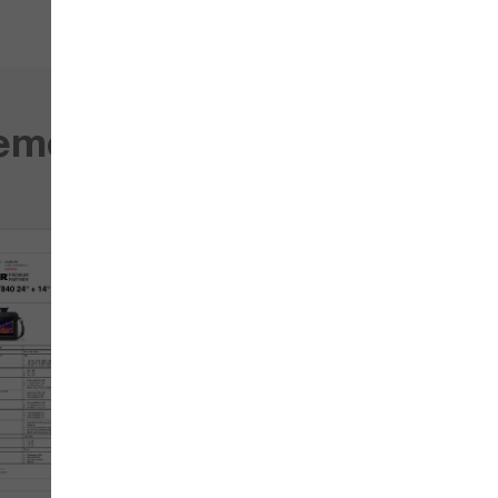
de -20°C à +1500°
0.52
gements
1.4
161472
464 x 348
30
MSX, UltraMax