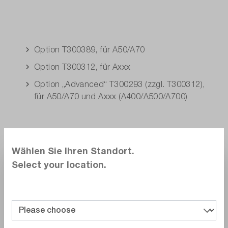
Option T300389, für A50/A70
Option T300312, für Axxx
Option
„
Advanced
“
T300293 (zzgl. T300312),
für A50/A70 und Axxx (A400/A500/A700)
Wählen Sie Ihren Standort.
Select your location.