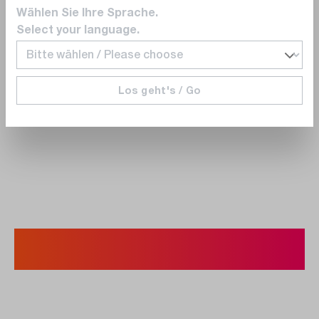
Wählen Sie Ihre Sprache.
Select your language.
Los geht's / Go
sw-
cms.elements.requestBox.title.
3. Passende Optik (nur für Axxx
möglich/erforderlich).