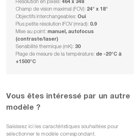
464 x 348
Résolution en pixels:
24° x 18°
Champ de vision maximal (FOV):
16 591,00 CHF
Oui
Objectifs interchangeables:
TVA 17 934,87 CHF en sus
Frais d'expédition en sus
0.9
Plus petite résolution IFOV (mrad):
manuel, autofocus
Mise au point:
(contraste/laser)
Choisir un modèle
30
Sensibilité thermique (mK):
de -20°C à
Plage de mesure de la température:
Ajouter un service
+1500°C
Ajouter au panier
Vous êtes intéressé par un autre
modèle ?
ou choisir parmi les options suivantes :
Saisissez ici les caractéristiques souhaitées pour
Faire une demande d'offre
sélectionner le modèle correspondant.