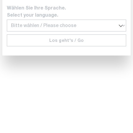
Wählen Sie Ihre Sprache.
Select your language.
Los geht's / Go
Teledyne FLIR
T300243
FLIR Thermal Studio Pro Licence de 12 mois
Délai de livraison sur
demande
432,00 CHF
Ajouter au panier
Afficher plus