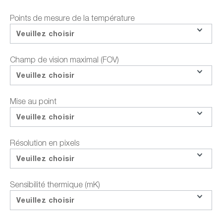
Téléchargements sur le produit
Points de mesure de la température
Questions sur le produit
Veuillez choisir
Demander le prix de la formation
Champ de vision maximal (FOV)
Partager
Veuillez choisir
Mise au point
Veuillez choisir
Points forts
Données techniques
Documents et télécha
Résolution en pixels
Veuillez choisir
Teledyne FLIR T540 | Caméra
Sensibilité thermique (mK)
thermique avec 161.472 points de mesure
Veuillez choisir
de température (464x348px), 24° ; + 42° ;
Objectif, avec Multi Spectral Dynamic