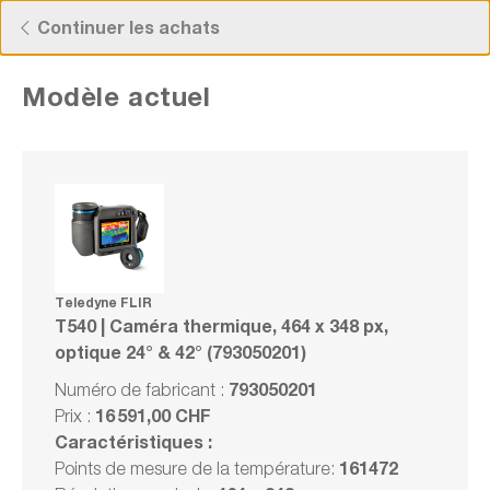
Now viewing Points forts section
Découvrez nos offres actuelles !
Continuer les achats
Modèle actuel
Teledyne FLIR T540 | Caméra thermique,
464 x 348 px, optique 24° & 42° (793050201)
Numéro de fabrication : 793050201
vos
Teledyne FLIR
T540 | Caméra thermique, 464 x 348 px,
optique 24° & 42° (793050201)
lité
.
Série
Comparer
793050201
Numéro de fabricant :
Noter
16 591,00 CHF
Prix :
Caractéristiques :
161472
Points de mesure de la température:
1 en stock. Prêt à être expédié en 1 jour
ouvrable