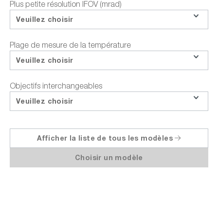
Plus petite résolution IFOV (mrad)
Imaging (MSX) et UltraMax pour des
Veuillez choisir
images thermiques extrêmement
détaillées, une plage de mesure de -20°C
à + 1.500 °C et une sensibilité thermique
Plage de mesure de la température
de < ; 0,03°C dans un pack complet.
Veuillez choisir
Objectifs interchangeables
Veuillez choisir
Données techniques
Afficher la liste de tous les modèles
Choisir un modèle
Champ de vision maximal (FOV):
24° x 18°