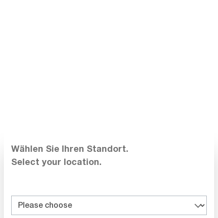
Teledyne FLIR
Téléobjectif 6°, lentille 70 mm pour
caméras thermiques T530 / T540 /
T300095
T840
Délai de livraison sur
demande
6 016,00 CHF
Ajouter au panier
Wählen Sie Ihren Standort.
Select your location.
Comparer
Noter