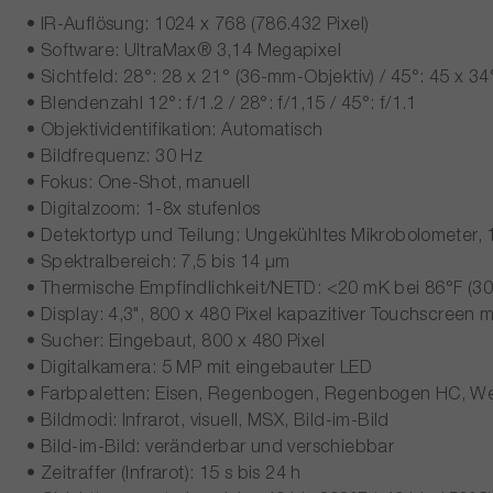
• IR-Auflösung: 1024 x 768 (786.432 Pixel)
• Software: UltraMax® 3,14 Megapixel
• Sichtfeld: 28°: 28 x 21° (36-mm-Objektiv) / 45°: 45 x 3
• Blendenzahl 12°: f/1.2 / 28°: f/1,15 / 45°: f/1.1
• Objektividentifikation: Automatisch
• Bildfrequenz: 30 Hz
• Fokus: One-Shot, manuell
• Digitalzoom: 1-8x stufenlos
• Detektortyp und Teilung: Ungekühltes Mikrobolometer,
• Spektralbereich: 7,5 bis 14 μm
• Thermische Empfindlichkeit/NETD: <20 mK bei 86°F (30
• Display: 4,3", 800 x 480 Pixel kapazitiver Touchscreen 
• Sucher: Eingebaut, 800 x 480 Pixel
• Digitalkamera: 5 MP mit eingebauter LED
• Farbpaletten: Eisen, Regenbogen, Regenbogen HC, Weiß
• Bildmodi: Infrarot, visuell, MSX, Bild-im-Bild
• Bild-im-Bild: veränderbar und verschiebbar
• Zeitraffer (Infrarot): 15 s bis 24 h