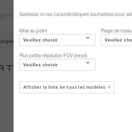
Saisissez ici les caractéristiques souhaitées pour 
Mise au point
Plage de mesu
Veuillez choisir
Veuillez cho
hargements
Description
Accessoires
Plus petite résolution IFOV (mrad)
Veuillez choisir
R T1020 Caméra thermique HD avec
Afficher la liste de tous les modèles