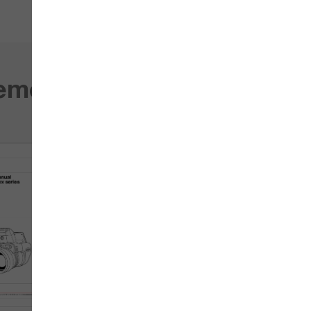
0.47
1.9
gements
786432
1024 x 768
20
MSX, UltraMax