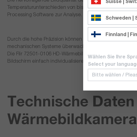
Suisse | Swi
Temperaturunterschieden von bis zu 0,01 °C. Nehmen Si
Processing Software zur Analyse.
Schweden |
Finnland | Fi
Durch die hohe Präzision können kleinere Temperaturanom
mechanischen Systeme überwachen können.
Die Flir 72501-0106 HD-Wärmebildkamera verfügt über ein 
Wählen Sie Ihre Spr
Bildschirm einfach individualisieren und so die Messun
Select your languag
Technische Daten 
Wärmebildkamera