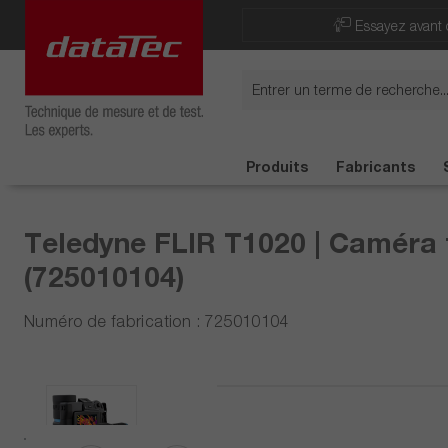
Essayez avant 
Produits
Fabricants
Teledyne FLIR T1020 | Caméra t
(725010104)
Numéro de fabrication : 725010104