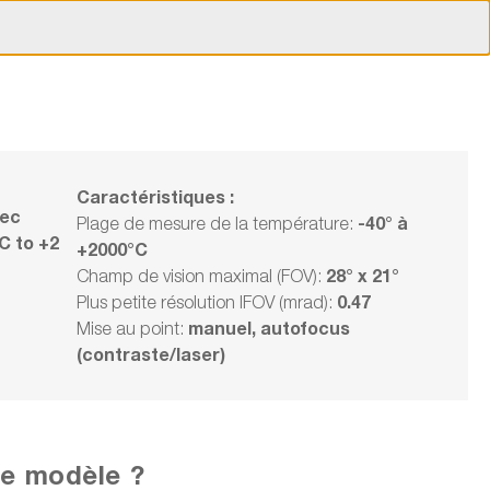
Nos événements !
Carrière
Entreprise
Suisse | Francais
ions ?
 00
Comparaison
Compte
Panier
des produits
client
& offres
Caractéristiques :
vec
-40° à
Plage de mesure de la température:
°C to +2
+2000°C
 12°, 1024x768, -20°C to +2
28° x 21°
Champ de vision maximal (FOV):
Contact
0.47
Plus petite résolution IFOV (mrad):
Délai de livraison sur
demande
manuel, autofocus
Mise au point:
(contraste/laser)
44 359,00 CHF
Questions
sur l'article
TVA 47 952,08 CHF en sus
Frais d'expédition en sus
Conseil
sur place
re modèle ?
Choisir un modèle