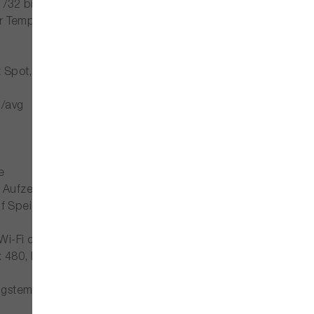
 /32 bis 1200°F (0 bis 650°C) / 572 bis 3632°F (300 bis 2000
r Temperaturen von 41 bis 302°F (5 bis 150°C)
 Spot, Cold Spot, Benutzervoreinstellung 1, Benutzervoreins
n/avg
e
Aufzeichnung in Echtzeit (.csq)
uf Speicherkarte
 Wi-Fi oder USB
 480, DVI 800 x 600 zusätzliche Daten Batterietyp
ngstemperatur und typischer Nutzung