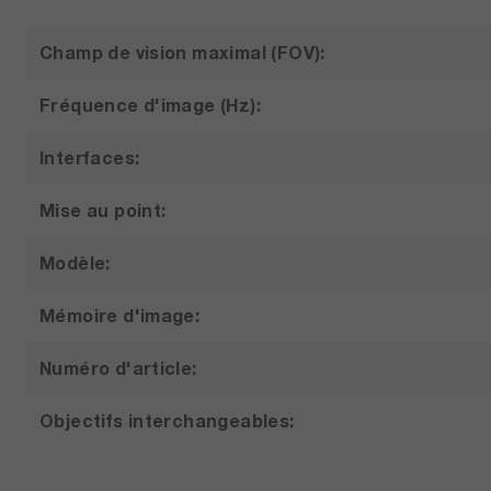
Champ de vision maximal (FOV):
Fréquence d'image (Hz):
Interfaces:
Mise au point:
Modèle:
Mémoire d'image:
Numéro d'article:
Objectifs interchangeables:
Plage de mesure de la température: