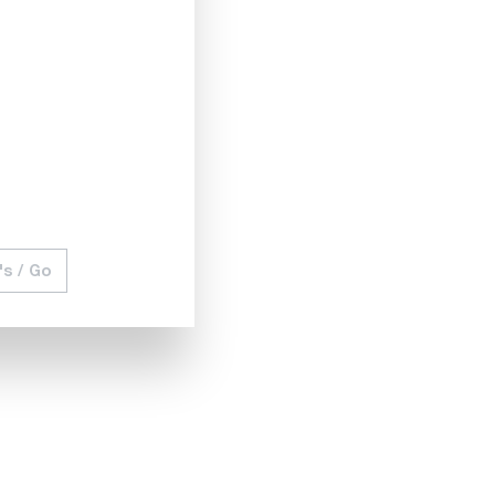
e Bilder auf und verwenden Sie die FLIR Vision
u 2000 °C, in dem Sie Ihre elektrischen und
 Software, welche Ihre Arbeit erleichtern. Sie können den
's / Go
6 | T1020 HD-