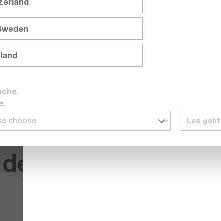
tzerland
e mit der Flir 72501-0106 HD-Wärmebildkamera hochauflösend
 Sweden
nland
alien besser erkannt werden. Der Messbereich beträgt bis z
schnell reagierendes Userinterface und eine fortschrittliche
ache.
g Ihren Wünschen anpassen.
e.
Los geht
der FLIR 72501-010