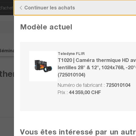
Continuer les achats
d'acheter !
Découvrez nos offres actuelles !
Modèle actuel
Vous avez des quest
+41 22 309 08
Séminaires
Contact
%Soldes%
Teledyne FLIR
T1020 | Caméra thermique HD a
lentilles 28° & 12°, 1024x768, -20
hermique HD avec lentilles 28° &
(725010104)
725010104
Numéro de fabricant :
44 359,00 CHF
Prix :
Comparer
Vous êtes intéressé par un aut
Noter