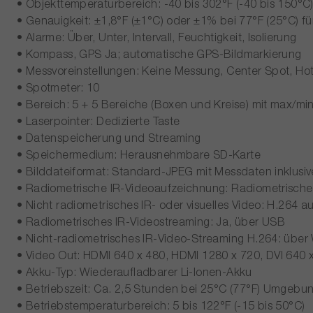
• Objekttemperaturbereich: -40 bis 302°F (-40 bis 150°C)
• Genauigkeit: ±1,8°F (±1°C) oder ±1% bei 77°F (25°C) fü
• Alarme: Über, Unter, Intervall, Feuchtigkeit, Isolierung
• Kompass, GPS Ja; automatische GPS-Bildmarkierung
• Messvoreinstellungen: Keine Messung, Center Spot, Hot
• Spotmeter: 10
• Bereich: 5 + 5 Bereiche (Boxen und Kreise) mit max/mi
• Laserpointer: Dedizierte Taste
• Datenspeicherung und Streaming
• Speichermedium: Herausnehmbare SD-Karte
• Bilddateiformat: Standard-JPEG mit Messdaten inklusiv
• Radiometrische IR-Videoaufzeichnung: Radiometrische 
• Nicht radiometrisches IR- oder visuelles Video: H.264 a
• Radiometrisches IR-Videostreaming: Ja, über USB
• Nicht-radiometrisches IR-Video-Streaming H.264: über
• Video Out: HDMI 640 x 480, HDMI 1280 x 720, DVI 640 x
• Akku-Typ: Wiederaufladbarer Li-Ionen-Akku
• Betriebszeit: Ca. 2,5 Stunden bei 25°C (77°F) Umgebu
• Betriebstemperaturbereich: 5 bis 122°F (-15 bis 50°C)