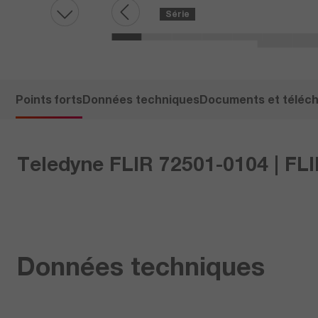
Série
Points forts
Données techniques
Documents et téléc
Teledyne FLIR 72501-0104 | FLI
Données techniques