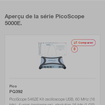
Aperçu de la série PicoScope
5000E.
Ignorer la galerie de produits
Comparer
Noter
Pico
PQ392
PicoScope 5462E Kit oscilloscope USB, 60 MHz (16
bits), 4 voies (analogiques), résolution 16 bits (1 GS)