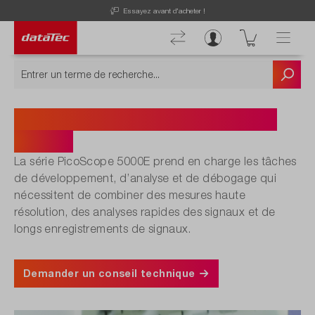
Now viewing Aperçu section
Essayez avant d'acheter !
Oscilloscopes PC PicoScope
5000E.
La série PicoScope 5000E prend en charge les tâches
de développement, d’analyse et de débogage qui
nécessitent de combiner des mesures haute
résolution, des analyses rapides des signaux et de
longs enregistrements de signaux.
Demander un conseil technique