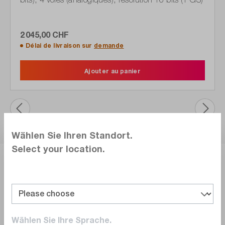
2 045,00 CHF
Délai de livraison sur
demande
Ajouter au panier
Wählen Sie Ihren Standort.
Select your location.
Équipement &
caractéristiques techniques.
Oscilloscope numérique à mémoire (DSO) 4 voies
Wählen Sie Ihre Sprache.