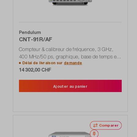
Pendulum
CNT-91R/AF
Compteur & calibreur de fréquence, 3 GHz,
400 MHz/50 ps, graphique, base de temps en
Délai de livraison sur
demande
rubidium incluse + CNT-OPT-10
14 302,00 CHF
Ajouter au panier
Comparer
Noter