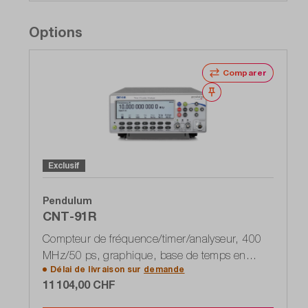
Options
Comparer
Noter
Exclusif
Pendulum
CNT-91R
Compteur de fréquence/timer/analyseur, 400
MHz/50 ps, graphique, base de temps en
Délai de livraison sur
demande
rubidium incluse
11 104,00 CHF