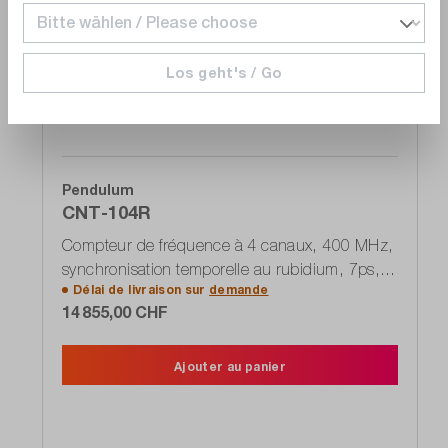
Comparer
Noter
Los geht's / Go
Pendulum
CNT-104R
Compteur de fréquence à 4 canaux, 400 MHz,
synchronisation temporelle au rubidium, 7ps,
Délai de livraison sur
demande
20 MSa/s
14 855,00 CHF
Ajouter au panier