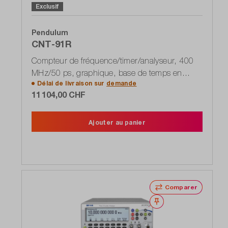
Exclusif
Pendulum
CNT-91R
Compteur de fréquence/timer/analyseur, 400
MHz/50 ps, graphique, base de temps en
Délai de livraison sur
demande
rubidium incluse
11 104,00 CHF
Ajouter au panier
Comparer
Noter