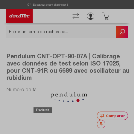
Now viewing Points forts section
Découvrez nos offres actuelles !
Pendulum CNT-OPT-90-07A | Calibrage
avec données de test selon ISO 17025,
pour CNT-91R ou 6689 avec oscillateur au
rubidium
Numéro de fabrication : CNT-OPT-90-07A
Exclusif
Comparer
Noter