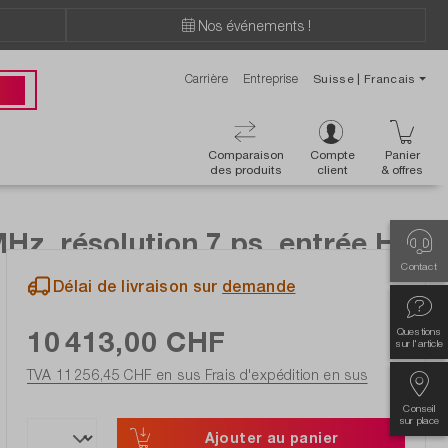
Nos événements !
Carrière
Entreprise
Suisse | Francais
ions ?
 00
Comparaison
Compte
Panier
des produits
client
& offres
z, résolution 7 ps, entrée HF
Contact
Délai de livraison sur
demande
10 413,00 CHF
Questions
sur l'article
TVA 11 256,45 CHF en sus
Frais d'expédition en sus
Conseil
sur place
Ajouter au panier