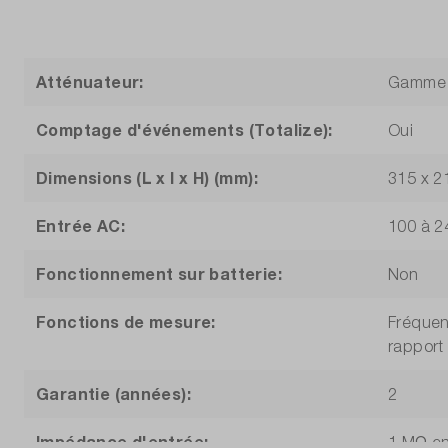
Atténuateur:
Gamme d
Comptage d'événements (Totalize):
Oui
Dimensions (L x l x H) (mm):
315 x 2
Entrée AC:
100 à 2
Fonctionnement sur batterie:
Non
Fonctions de mesure:
Fréquen
rapport
Garantie (années):
2
Impédance d'entrée:
1 MΩ en