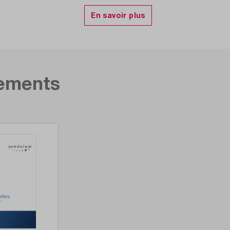
N Optionnel : GPIB
4S
gements
4S
'Allan, décalage de fréquence, interface GPIB, base de temp
 entrée RF C (3/10 GHz à 24 GHz en option), TIE (erreur d'int