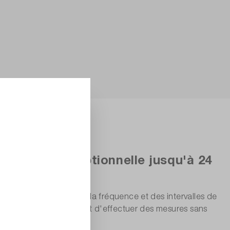
 35 mVrms
, entrée HF optionnelle jusqu'à 24
alyse multicanaux de la fréquence et des intervalles de
 Le CNT-104S vous permet d'effectuer des mesures sans