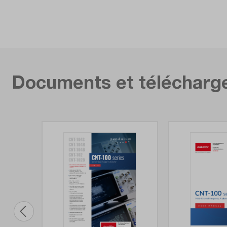
Interfaces:
USB, LA
Largeur d'impulsion min.:
1,5 ns
Modèle:
CNT-10
Documents et téléchar
Nombre de canaux:
4
Numéro d'article:
CNT-10
Options/extensions:
Écart d
arrière,
Plage de mesure HF (ou microW) (GHz):
24
Plage de mesure RF (MHz):
400