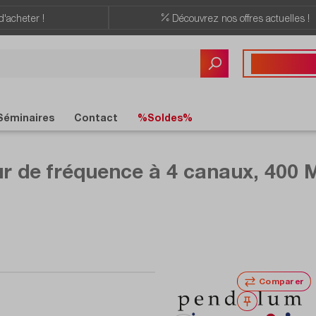
d'acheter !
Découvrez nos offres actuelles !
Vous avez des quest
+41 22 309 08
Séminaires
Contact
%Soldes%
de fréquence à 4 canaux, 400 MH
Comparer
Noter