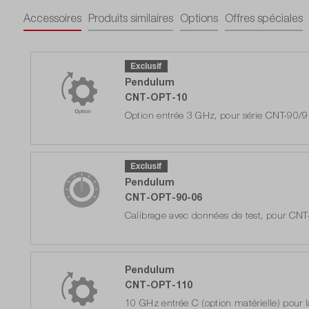
Accessoires
Produits similaires
Options
Offres spéciales
Exclusif
Pendulum
CNT-OPT-10
Option entrée 3 GHz, pour série CNT-90/
Prêt à être expédié dans 5 à 10 jours o
Exclusif
Pendulum
CNT-OPT-90-06
Calibrage avec données de test, pour CN
Prêt à être expédié dans 5 à 10 jours o
Pendulum
CNT-OPT-110
10 GHz entrée C (option matérielle) pour 