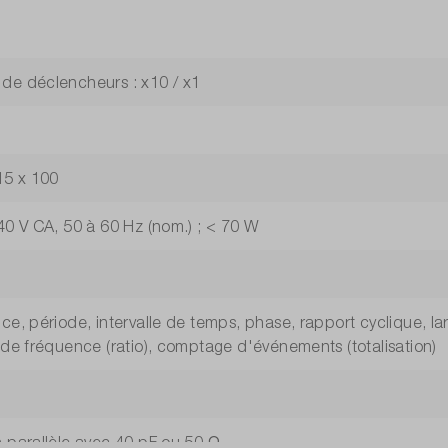
e déclencheurs : x10 / x1
15 x 100
40 V CA, 50 à 60 Hz (nom.) ; < 70 W
ce, période, intervalle de temps, phase, rapport cyclique, 
 de fréquence (ratio), comptage d'événements (totalisation)
 parallèle avec 40 pF ou 50 Ω