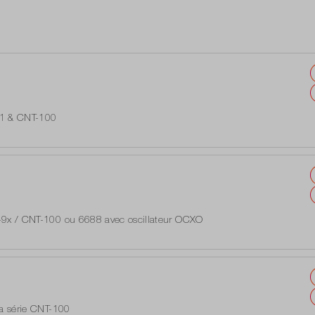
91 & CNT-100
uvrables
T-9x / CNT-100 ou 6688 avec oscillateur OCXO
uvrables
la série CNT-100