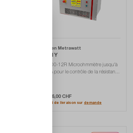
Gossen Metrawatt
M681Y
ètre 10A,
WR100-12R Microohmmètre jusqu'à
100 A pour le contrôle de la résistance
de contact, de raccordement et
d'enroulement sur des inductances
jusqu'à 1.500 Henry
51 046,00 CHF
Ajouter au panier
de
Délai de livraison sur
demande