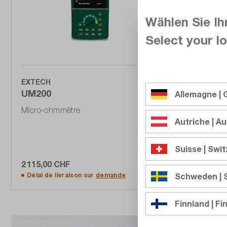
Wählen Sie Ih
Select your lo
EXTECH
Gossen M
UM200
M681Z
Allemagne |
Micro-ohmmètre
WR100-13
Autriche | Au
utilisatio
tension
Suisse | Swi
2 115,00 CHF
54 574,00
Ajouter au panier
Délai de livraison sur
demande
Schweden |
Délai de l
Finnland | Fi