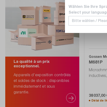
Wählen Sie Ihre Spr
Select your languag
Gossen M
La qualité à un prix
M681P
exceptionnel.
Microohmm
Appareils d'exposition contrôlés
inductives
et soldes de stock : disponibles
immédiatement et sous
garantie.
38 037,00
Délai de l