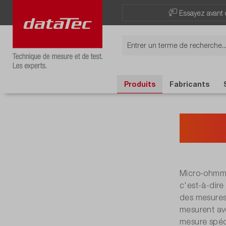
Essayez avant 
Produits
Fabricants
Mic
Micro-ohmmè
c'est-à-dire
des mesures 
mesurent ave
mesure spéc