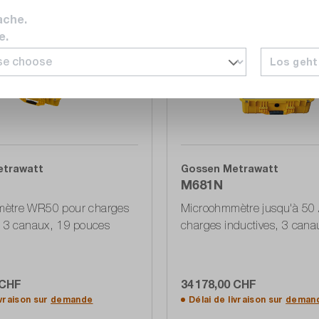
Comparer
ache.
Noter
e.
Los geht
etrawatt
Gossen Metrawatt
M681N
ètre WR50 pour charges
Microohmmètre jusqu'à 50 
, 3 canaux, 19 pouces
charges inductives, 3 cana
 CHF
34 178,00 CHF
Ajouter au panier
Ajouter au panier
ivraison sur
demande
Délai de livraison sur
deman