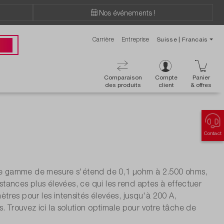
Nos événements !
Carrière
Entreprise
Suisse | Francais
ions ?
 00
Comparaison
Compte
Panier
des produits
client
& offres
Contact
arge gamme de mesure s'étend de 0,1 µohm à 2.500 ohms,
istances plus élevées, ce qui les rend aptes à effectuer
res pour les intensités élevées, jusqu'à 200 A,
. Trouvez ici la solution optimale pour votre tâche de