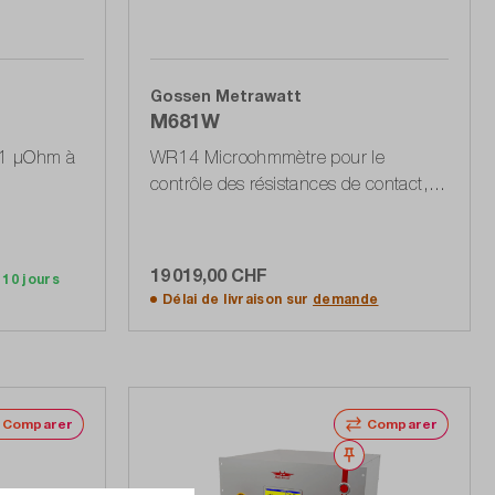
Gossen Metrawatt
M681W
,1 µOhm à
WR14 Microohmmètre pour le
contrôle des résistances de contact,
de connexion et d'enroulement
19 019,00 CHF
 10 jours
Ajouter au panier
Délai de livraison sur
demande
Comparer
Comparer
Noter
Noter