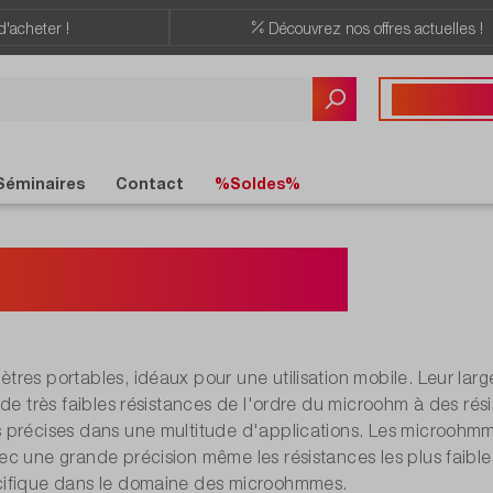
d'acheter !
Découvrez nos offres actuelles !
Vous avez des quest
+41 22 309 08
Séminaires
Contact
%Soldes%
ro-ohmmètre
tres portables, idéaux pour une utilisation mobile. Leur l
 de très faibles résistances de l'ordre du microohm à des rés
précises dans une multitude d'applications. Les microohmmèt
c une grande précision même les résistances les plus faibles
ifique dans le domaine des microohmmes.