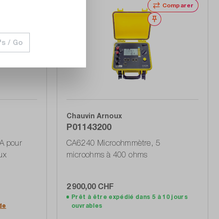
Comparer
Comparer
Noter
Noter
's / Go
Chauvin Arnoux
P01143200
A pour
CA6240 Microohmmètre, 5
ux
microohms à 400 ohms
2 900,00 CHF
Prêt à être expédié dans 5 à 10 jours
Ajouter au panier
de
ouvrables