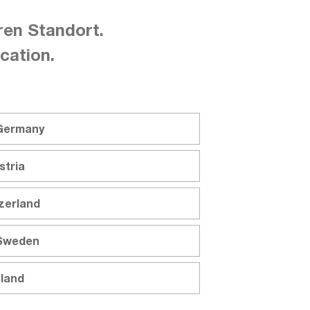
ren Standort.
cation.
etrawatt
Gossen Metrawatt
M681A
 Germany
R Microohmmètre pour
Micro Junior 2, microohmm
stria
n en haute et moyenne
utilisation mobile
tzerland
 CHF
8 810,00 CHF
Ajouter au panier
Ajouter au panier
 Sweden
ivraison sur
demande
Délai de livraison sur
deman
nland