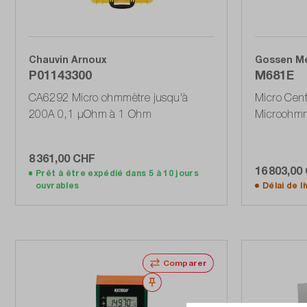
Chauvin Arnoux
Gossen M
P01143300
M681E
CA6292 Micro ohmmètre jusqu'à
Micro Cent
200A 0,1 µOhm à 1 Ohm
Microohmmè
8 361,00 CHF
16 803,00
Prêt à être expédié dans 5 à 10 jours
Ajouter au panier
ouvrables
Délai de l
Comparer
Noter