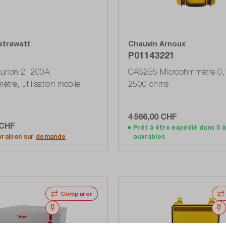
etrawatt
Chauvin Arnoux
P01143221
urion 2, 200A
CA6255 Microohmmètre 0
tre, utilisation mobile
2500 ohms
4 566,00 CHF
 CHF
Prêt à être expédié dans 5 à
Ajouter au panier
Ajouter au panier
ivraison sur
demande
ouvrables
Comparer
Noter