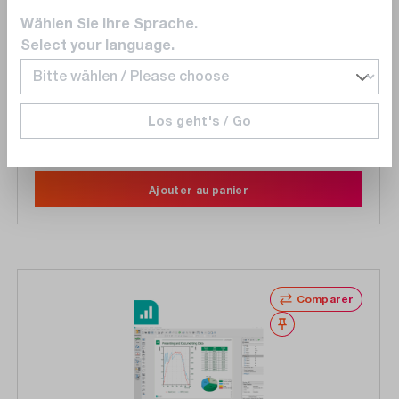
788060-35
Wählen Sie Ihre Sprache.
RFmx GSM/EDGE+ Development, Subscription
Select your language.
License, Download
Los geht's / Go
3 360,00 CHF
Délai de livraison sur
demande
Ajouter au panier
Comparer
Noter