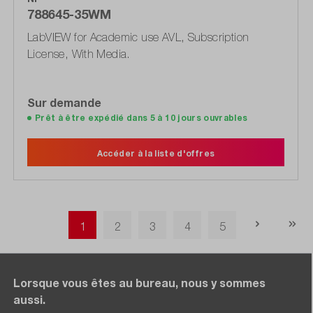
788645-35WM
LabVIEW for Academic use AVL, Subscription
License, With Media.
Sur demande
Prêt à être expédié dans 5 à 10 jours ouvrables
Accéder à la liste d'offres
Page
Page
Page
Page
Page
1
2
3
4
5
Lorsque vous êtes au bureau, nous y sommes
aussi.