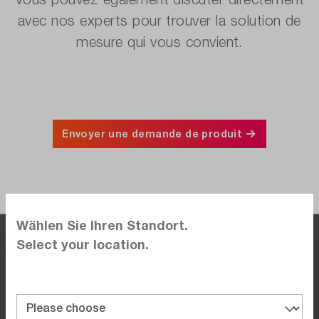
avec nos experts pour trouver la solution de
mesure qui vous convient.
Envoyer une demande de produit
Wählen Sie Ihren Standort.
Select your location.
Lorsque vous êtes au bureau, nous y sommes
aussi.
La boutique dataTec B2B s'adresse exclusivement aux
clients professionnels et aux commerçants.