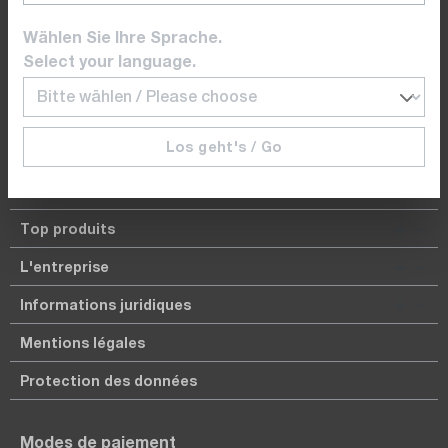
Du lundi au vendredi de 08.00 à 17.00 heures
Wählen Sie Ihre Sprache.
Select your language.
+41 41 555 05 00 (DE)
+41 22 309 08 00 (FR)
Los geht's / Go
dataTec Schweiz AG | Bösch 104 | CH-6331 Hünenberg
Top produits
L'entreprise
Informations juridiques
Mentions légales
Protection des données
Modes de paiement