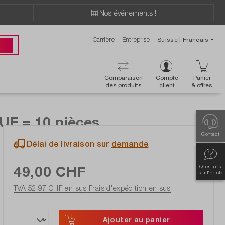
Nos événements !
Carrière
Entreprise
Suisse | Francais
ions ?
 00
Comparaison
Compte
Panier
des produits
client
& offres
UE = 10 pièces
Contact
Délai de livraison sur
demande
49,00 CHF
Questions
sur l'article
TVA 52,97 CHF en sus
Frais d'expédition en sus
Ajouter au panier