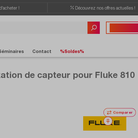
d'acheter !
Découvrez nos offres actuelles !
Vous avez des quest
+41 22 309 08
Séminaires
Contact
%Soldes%
ation de capteur pour Fluke 810 
Comparer
Noter