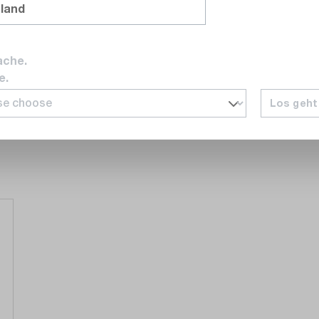
ie, l’installation électrique, le photovoltaïque, la technique du
nland
omprend notamment des caméras acoustiques, des analyseurs
nces ampèremétriques, des testeurs d’installation, des
areils et des oscilloscopes portables.
ache.
e.
Los geht