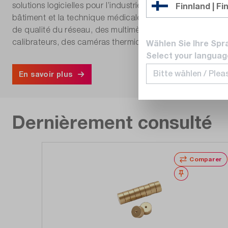
solutions logicielles pour l’industrie, la fourniture d’énerg
Finnland | Fi
bâtiment et la technique médicale. Son portefeuille c
de qualité du réseau, des multimètres numériques, des pi
calibrateurs, des caméras thermiques, des testeurs d’app
Wählen Sie Ihre Spr
Select your languag
En savoir plus
Dernièrement consulté
Comparer
Noter