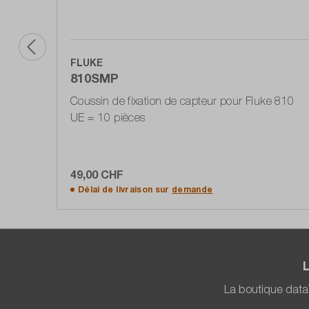
FLUKE
810SMP
Coussin de fixation de capteur pour Fluke 810
UE = 10 pièces
49,00 CHF
Ajouter au panier
Délai de livraison sur
demande
La boutique data