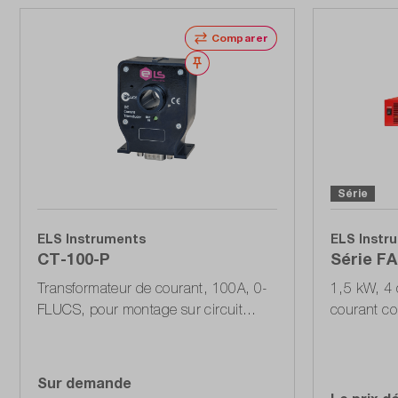
Comparer
Noter
Série
ELS Instruments
ELS Instr
CT-100-P
Série F
Transformateur de courant, 100A, 0-
1,5 kW, 4 
FLUCS, pour montage sur circuit
courant co
imprimé avec connecteur 7 pôles
±30 / ±50 
/ ±40 / ±5
Sur demande
Accéder à la liste d'offres