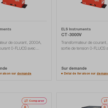
uments
ELS Instruments
CT-3000V
teur de courant, 2000A,
Transformateur de courant
courant 0-FLUCS avec
sortie de tension 0-FLUCS 
r DB-9
connecteur DB-9
ande
Sur demande
der à la liste d'offres
Accéder à la liste d'o
ivraison sur
demande
Délai de livraison sur
deman
Comparer
Noter