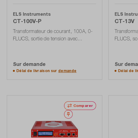
ELS Instruments
ELS Instr
CT-100V-P
CT-13V
Transformateur de courant, 100A, 0-
Transforma
FLUCS, sortie de tension avec
FLUCS, sor
connecteur 7 pôles
montage su
Sur demande
Sur dem
Accéder à la liste d'offres
Accé
Délai de livraison sur
demande
Délai de l
Comparer
Noter