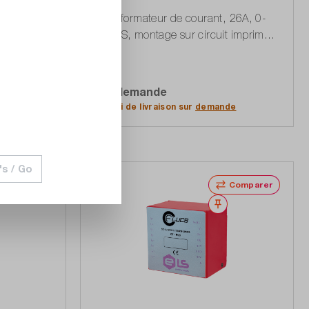
ncl.
Transformateur de courant, 26A, 0-
 600A
FLUCS, montage sur circuit imprimé,
sortie de courant
Sur demande
ffres
Accéder à la liste d'offres
de
Délai de livraison sur
demande
's / Go
Comparer
Comparer
Noter
Noter