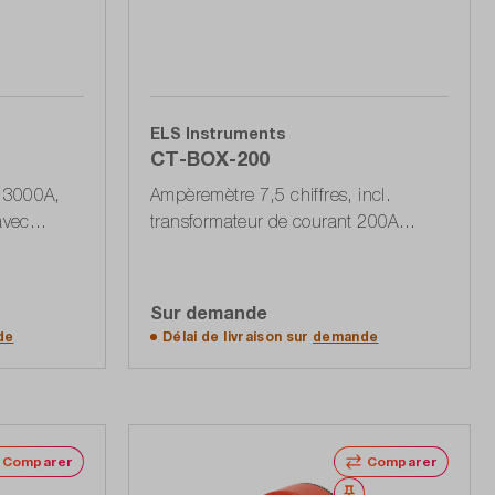
ELS Instruments
CT-BOX-200
, 3000A,
Ampèremètre 7,5 chiffres, incl.
avec
transformateur de courant 200A
Ethernet, USB, RS232
Sur demande
ffres
Accéder à la liste d'offres
de
Délai de livraison sur
demande
Comparer
Comparer
Noter
Noter