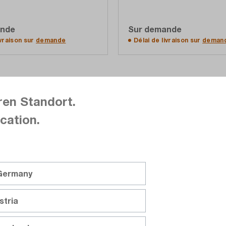
fiches bananes (sortie d'ali
ande
Sur demande
der à la liste d'offres
Accéder à la liste d'o
ivraison sur
demande
Délai de livraison sur
deman
Comparer
ren Standort.
Noter
cation.
 Germany
stria
uments
ELS Instruments
-C
CT-BOX-600