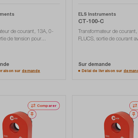
uments
ELS Instruments
CT-100-C
teur de courant, 13A, 0-
Transformateur de courant,
tie de tension pour
FLUCS, sortie de courant a
r circuit imprimé
connexion DB-9
ande
Sur demande
der à la liste d'offres
Accéder à la liste d'o
ivraison sur
demande
Délai de livraison sur
deman
Comparer
Noter