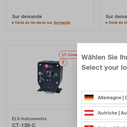
Sur demande
Sur dem
Accéder à la liste d'offres
Accé
Délai de livraison sur
demande
Délai de l
Comparer
Wählen Sie Ih
Noter
Select your lo
Allemagne |
Autriche | Au
ELS Instruments
ELS Instr
CT-150-C
CT-150V