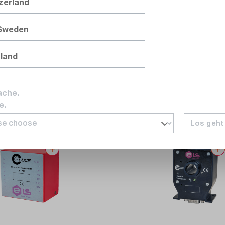
tzerland
teur de courant, 150A, 0-
Ampèremètre 7,5 chiffres, i
tie de tension avec
transformateur de courant
 Sweden
 DB-9
Ethernet, USB, RS232
nland
ande
Sur demande
der à la liste d'offres
Accéder à la liste d'o
ivraison sur
demande
Délai de livraison sur
deman
ache.
e.
Los geht
Comparer
Noter