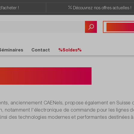
d'acheter !
Découvrez nos offres actuelles !
Vous avez des quest
+41 22 309 08
Séminaires
Contact
%Soldes%
 Instruments
ents, anciennement CAENels, propose également en Suisse d
n, notamment l'électronique de commande pour les lignes de 
insi des technologies modernes et performantes destinées 