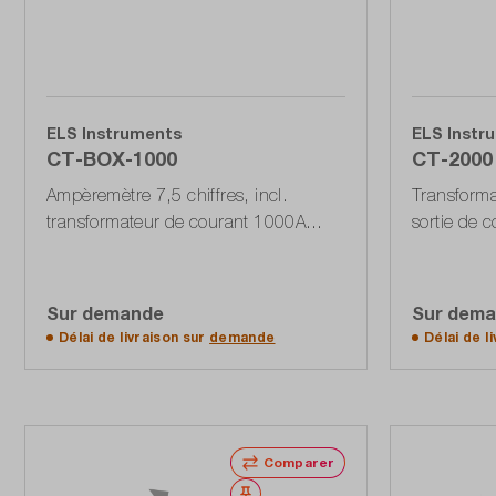
ELS Instruments
ELS Instr
CT-BOX-1000
CT-2000
Ampèremètre 7,5 chiffres, incl.
Transforma
transformateur de courant 1000A
sortie de 
Ethernet, USB, RS232
connecteu
Sur demande
Sur dem
Accéder à la liste d'offres
Accé
Délai de livraison sur
demande
Délai de l
Comparer
Noter