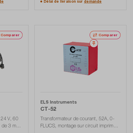
de
Délai de livraison sur
demande
Comparer
Comparer
Noter
Noter
ELS Instruments
CT-52
 24 V, 60
Transformateur de courant, 52A, 0-
n de 3 m
FLUCS, montage sur circuit imprimé,
9 et de
sortie de courant