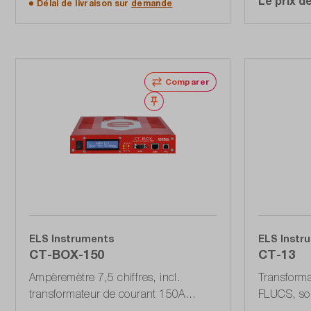
Le prix d
Délai de livraison sur
demande
Comparer
Noter
ELS Instruments
ELS Instr
CT-BOX-150
CT-13
Ampèremètre 7,5 chiffres, incl.
Transforma
transformateur de courant 150A
FLUCS, sor
Ethernet, USB, RS232
montage su