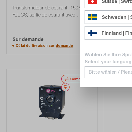
Suisse | Swi
Transformateur de courant, 150A, 0-
Transforma
FLUCS, sortie de courant avec
FLUCS, sor
Schweden |
connexion DB-9
connexion
Finnland | Fi
Sur demande
Sur dem
Accéder à la liste d'offres
Accé
Délai de livraison sur
demande
Délai de l
Wählen Sie Ihre Spr
Select your languag
Comparer
Noter