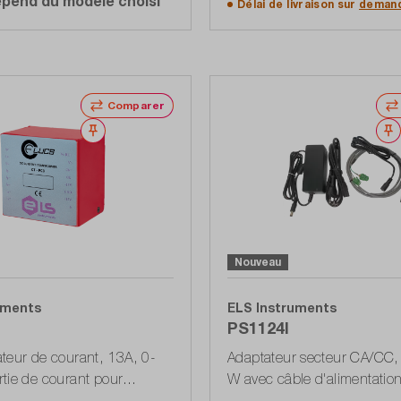
épend du modèle choisi
Délai de livraison sur
deman
Comparer
Noter
Nouveau
uments
ELS Instruments
PS1124I
teur de courant, 13A, 0-
Adaptateur secteur CA/CC,
tie de courant pour
W avec câble d'alimentatio
r circuit imprimé
équipé de connecteurs DB-