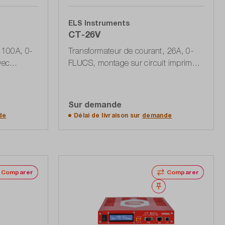
ELS Instruments
CT-26V
 100A, 0-
Transformateur de courant, 26A, 0-
vec
FLUCS, montage sur circuit imprimé,
sortie de tension
Sur demande
ffres
Accéder à la liste d'offres
de
Délai de livraison sur
demande
Comparer
Comparer
Noter
Noter