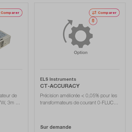
Comparer
Comparer
Noter
Noter
ELS Instruments
CT-ACCURACY
mateur de
Précision améliorée < 0,05% pour les
27W, 3m de
transformateurs de courant 0-FLUCS
t 4mm, I-
avec sortie de tension
Sur demande
ffres
Accéder à la liste d'offres