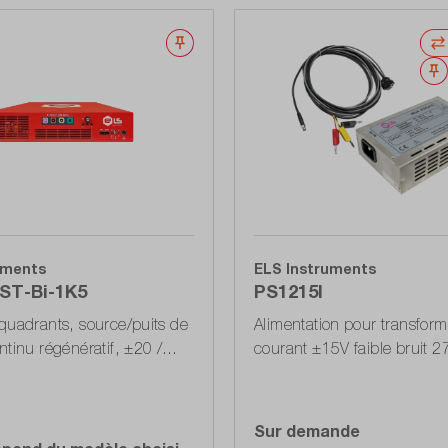
Noter
uments
ELS Instruments
AST-Bi-1K5
PS1215I
quadrants, source/puits de
Alimentation pour transfor
ntinu régénératif, ±20 /
courant ±15V faible bruit 
/ ±100 / ±150 A, ±10 / ±20
câble avec contacts DB-9 e
0 / ±100 V
Out
Sur demande
Accéder à la liste d'o