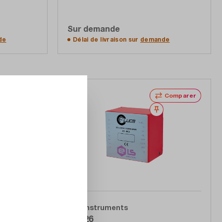
mentation)
Sur demande
ffres
Accéder à la liste d'offres
de
Délai de livraison sur
demande
Comparer
Comparer
Noter
Noter
ELS Instruments
CT-26