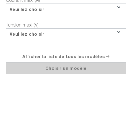
Courant maxi (A)
Questions sur le produit
Veuillez choisir
Demander le prix de la formation
Tension maxi (V)
Partager
Veuillez choisir
Afficher la liste de tous les modèles
Points forts
Données techniques
Documents et télécha
Choisir un modèle
EA Elektro-Automatik PSB 10200-210 |
Alimentation DC bidirectionnelle 3U, série
PSB10000, 1 canal, 200V / +/-210A /
15.000W, générateur de fonctions intégré.