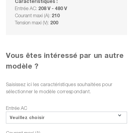
Caractéristiques :
208 V - 480 V
Entrée AC:
1 en stock. Prêt à être expédié en 1 jour
ouvrable
210
Courant maxi (A):
200
Tension maxi (V):
Sur demande
Choisir un modèle
Vous êtes intéressé par un autre
modèle ?
Ajouter à la liste des offres
Saisissez ici les caractéristiques souhaitées pour
sélectionner le modèle correspondant.
ou choisir parmi les options suivantes :
Entrée AC
Faire une demande d'offre
Veuillez choisir
Téléchargements sur le produit