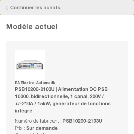
Découvrez nos offres actuelles !
Continuer les achats
Modèle actuel
EA Elektro-Automatik PSB10200-2103U |
Alimentation DC PSB 10000,
bidirectionnelle, 1 canal, 200V / +/-210A /
15kW, générateur de fonctions intégré
EA Elektro-Automatik
PSB10200-2103U | Alimentation DC PSB
Numéro de fabrication : PSB10200-2103U
10000, bidirectionnelle, 1 canal, 200V /
+/-210A / 15kW, générateur de fonctions
intégré
Série
Comparer
PSB10200-2103U
Numéro de fabricant :
Noter
Sur demande
Prix :