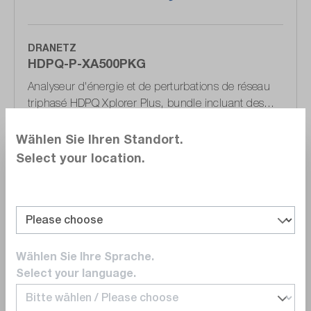
DRANETZ
HDPQ-P-XA500PKG
Analyseur d'énergie et de perturbations de réseau
triphasé HDPQ Xplorer Plus, bundle incluant des
pinces de courant
Wählen Sie Ihren Standort.
12 336,00 CHF
Select your location.
Délai de livraison sur
demande
Ajouter au panier
Wählen Sie Ihre Sprache.
Select your language.
Comparer
Noter