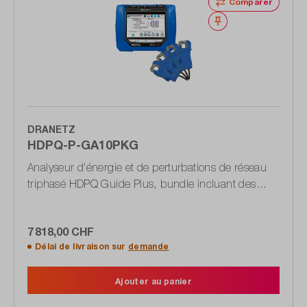
Comparer
Noter
DRANETZ
HDPQ-P-GA10PKG
Analyseur d'énergie et de perturbations de réseau
triphasé HDPQ Guide Plus, bundle incluant des
pinces ampèremétriques
7 818,00 CHF
Délai de livraison sur
demande
Ajouter au panier