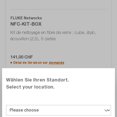
FLUKE Networks
NFC-KIT-BOX
Kit de nettoyage en fibre de verre : cube, stylo,
écouvillon (2,5), 5 cartes
141,00 CHF
Délai de livraison sur
demande
Ajouter au panier
Wählen Sie Ihren Standort.
Select your location.
Comparer
Noter