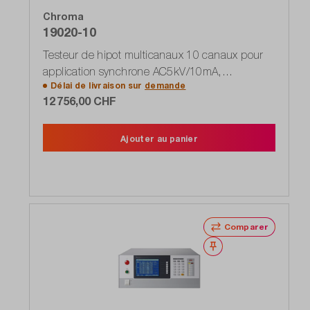
Chroma
19020-10
Testeur de hipot multicanaux 10 canaux pour
application synchrone AC5kV/10mA,
Délai de livraison sur
demande
DC6kV/5mA
12 756,00 CHF
Ajouter au panier
Comparer
Noter