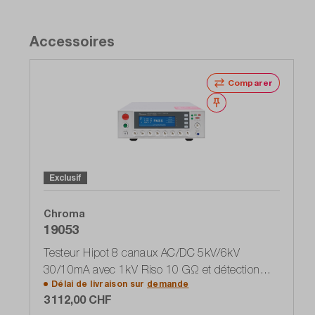
Accessoires
Comparer
Noter
Exclusif
Chroma
19053
Testeur Hipot 8 canaux AC/DC 5kV/6kV
30/10mA avec 1kV Riso 10 GΩ et détection
Délai de livraison sur
demande
ARC
3 112,00 CHF