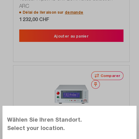
ARC
Délai de livraison sur
demande
1 232,00 CHF
Ajouter au panier
Comparer
Noter
Exclusif
Wählen Sie Ihren Standort.
Select your location.
Chroma