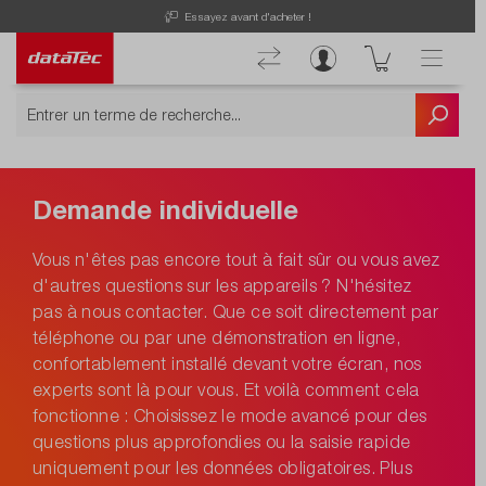
Essayez avant d'acheter !
Demande individuelle
Vous n'êtes pas encore tout à fait sûr ou vous avez
d'autres questions sur les appareils ? N'hésitez
pas à nous contacter. Que ce soit directement par
téléphone ou par une démonstration en ligne,
confortablement installé devant votre écran, nos
experts sont là pour vous. Et voilà comment cela
fonctionne : Choisissez le mode avancé pour des
questions plus approfondies ou la saisie rapide
uniquement pour les données obligatoires. Plus