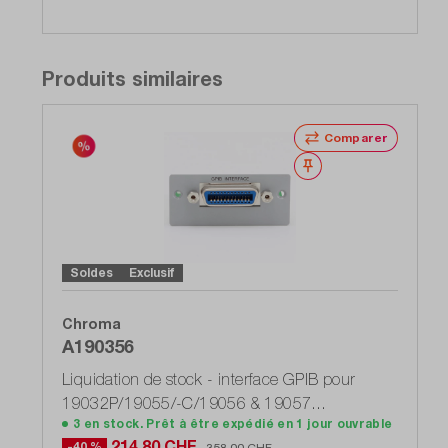
Produits similaires
Comparer
Noter
Soldes
Exclusif
Chroma
A190356
Liquidation de stock - interface GPIB pour
19032P/19055/-C/19056 & 19057
3 en stock. Prêt à être expédié en 1 jour ouvrable
(DT1175_1607_L)
214,80 CHF
-40 %
358,00 CHF