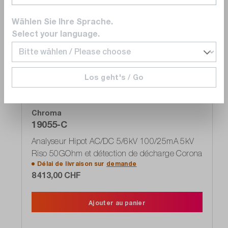
Comparer
Wählen Sie Ihre Sprache.
Select your language.
Noter
Los geht's / Go
Exclusif
Chroma
19055-C
Analyseur Hipot AC/DC 5/6kV 100/25mA 5kV
Riso 50GOhm et détection de décharge Corona
Délai de livraison sur
demande
8 413,00 CHF
Ajouter au panier