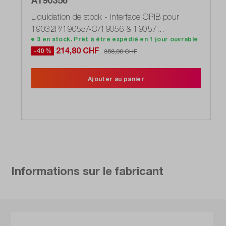
A190356
Liquidation de stock - interface GPIB pour
19032P/19055/-C/19056 & 19057
3 en stock. Prêt à être expédié en 1 jour ouvrable
(DT1175_1607_L)
214,80 CHF
-40 %
358,00 CHF
Ajouter au panier
Informations sur le fabricant