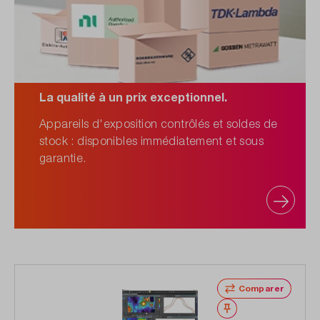
La qualité à un prix exceptionnel.
Appareils d'exposition contrôlés et soldes de
stock : disponibles immédiatement et sous
garantie.
Comparer
Noter