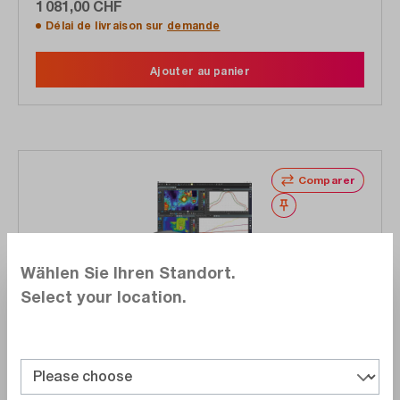
1 081,00 CHF
Délai de livraison sur
demande
Ajouter au panier
Comparer
Noter
Wählen Sie Ihren Standort.
Select your location.
Teledyne FLIR
A655SC
Caméra thermique 640x480px Objectif 25°, logiciel