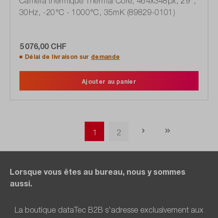
Caméra thermique Thermal Core, 464x348px, 29°,
30Hz, -20°C - 1000°C, 35mK (89829-0101)
5 076,00 CHF
Délai de livraison sur
demande
Ajouter au panier
Page
Page
1
2
Lorsque vous êtes au bureau, nous y sommes
aussi.
La boutique dataTec B2B s'adresse exclusivement aux