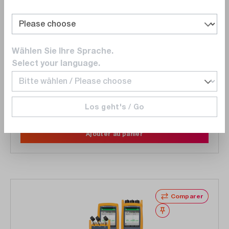
FLUKE Networks
CFM-100S INTLGLD
Kit de test OLTS monomode CertiFiber Max, 2
Wählen Sie Ihre Sprache.
mainframes Versiv (principal & distant), support Gold
Select your language.
22 647,00 CHF
Los geht's / Go
Délai de livraison sur
demande
Ajouter au panier
Comparer
Noter