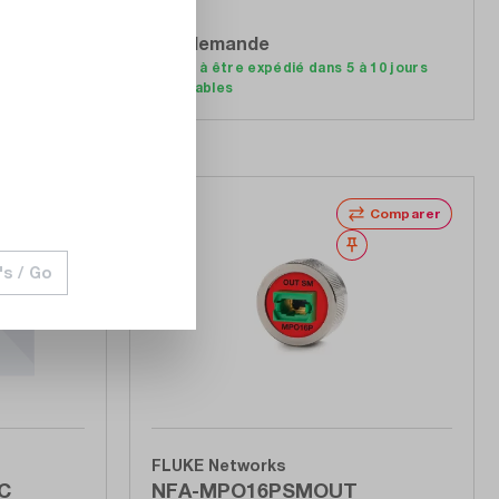
Sur demande
Prêt à être expédié dans 5 à 10 jours
Accéder à la liste d'offres
de
ouvrables
Comparer
Comparer
Noter
Noter
's / Go
FLUKE Networks
C
NFA-MPO16PSMOUT