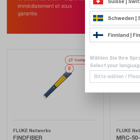
Suisse | Swi
immédiatement et sous
120,00 C
garantie.
Schweden |
Prêt à êtr
ouvrables
Finnland | Fi
Wählen Sie Ihre Spr
Comparer
Select your languag
Noter
FLUKE Networks
FLUKE Ne
FINDFIBER
MRC-50