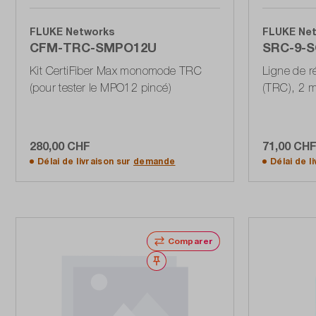
FLUKE Networks
FLUKE Ne
CFM-TRC-SMPO12U
SRC-9-
Kit CertiFiber Max monomode TRC
Ligne de 
(pour tester le MPO12 pincé)
(TRC), 2 
280,00 CHF
71,00 CH
Ajouter au panier
Délai de livraison sur
demande
Délai de l
Comparer
Noter