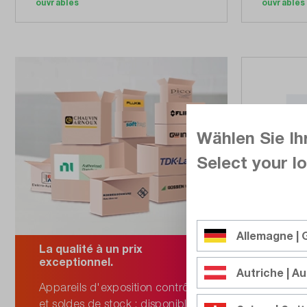
ouvrables
ouvrables
Wählen Sie Ih
Select your lo
Allemagne |
Softing
La qualité à un prix
228174
exceptionnel.
Autriche | Au
Câble de 
Appareils d'exposition contrôlés
TERA et M 
et soldes de stock : disponibles
mesures su