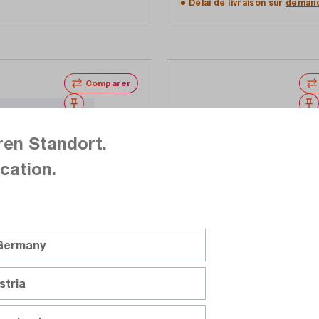
Délai de livraison sur
deman
Comparer
Noter
ren Standort.
cation.
 Germany
FLUKE Networks
GLD-OFP-200S16-MO
stria
mesure avec connecteur
1 année d'assistance Gold
12 D codé, pour les
200-S1625-MOD (compren
r les lignes E2E et Profinet
vérification des