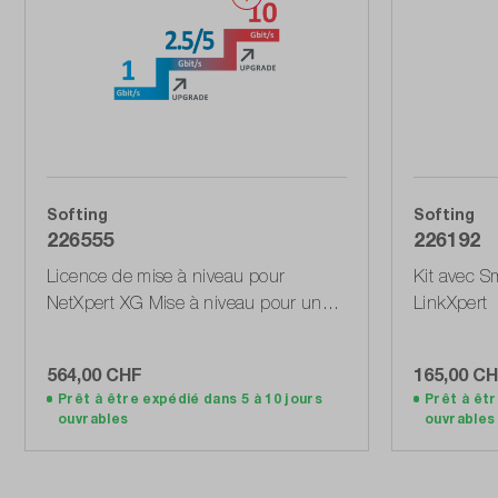
Softing
Softing
226555
226192
Licence de mise à niveau pour
Kit avec S
NetXpert XG Mise à niveau pour un
LinkXpert
niveau à la fois
564,00 CHF
165,00 C
Prêt à être expédié dans 5 à 10 jours
Prêt à êtr
Ajouter au panier
ouvrables
ouvrables