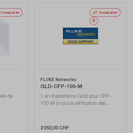
Comparer
Comparer
Noter
Noter
FLUKE Networks
GLD-CFP-100-M
elle de
1 an d'assistance Gold pour CFP-
100-M (inclut la vérification des
performances/l'étalonnage,
2 052,00 CHF
Ajouter au panier