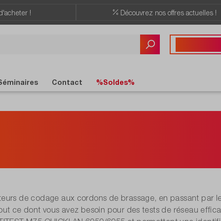
d'acheter !
Découvrez nos offres actuelles !
Vous avez des quest
+41 22 309 08
Séminaires
Contact
%Soldes%
essoires et pièces
r testeurs de rése
eurs de codage aux cordons de brassage, en passant par le
out ce dont vous avez besoin pour des tests de réseau effi