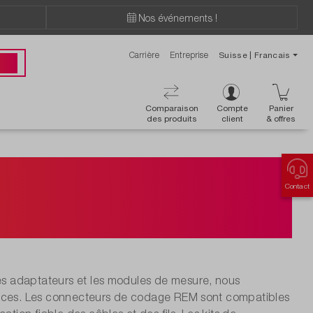
Nos événements !
Carrière
Entreprise
Suisse | Francais
ions ?
 00
Comparaison
Compte
Panier
des produits
client
& offres
 de rechange
Contact
au
s adaptateurs et les modules de mesure, nous
caces. Les connecteurs de codage REM sont compatibles