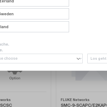
tzerland
performances/l'étalonnage,
HF
2 220,00 CHF
 Sweden
e expédié dans 5 à 10 jours
Ajouter au panier
Ajouter au panier
Délai de livraison sur
deman
nland
ache.
Comparer
e.
Noter
Los geht
tworks
FLUKE Networks
-SCSC
SMC-9-SCAPC/E2KAP