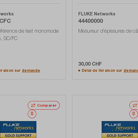
tworks
FLUKE Networks
SCFC
44400000
référence de test monomode
Mesureur d'épissures de câ
m, SC/FC
F
30,00 CHF
Ajouter au panier
Ajouter au panier
ivraison sur
demande
Délai de livraison sur
deman
Comparer
Noter