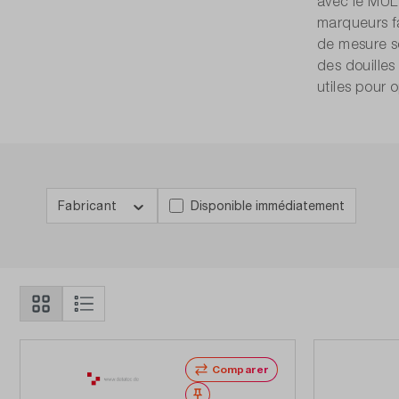
avec le MULT
marqueurs fa
de mesure so
des douilles
utiles pour 
Fabricant
Disponible immédiatement
Comparer
Noter