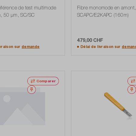
éférence de test multimode
Fibre monomode en amont,
m, 50 µm, SC/SC
SCAPC/E2KAPC (160m)
F
479,00 CHF
Ajouter au panier
Ajouter au panier
ivraison sur
demande
Délai de livraison sur
deman
Comparer
Noter