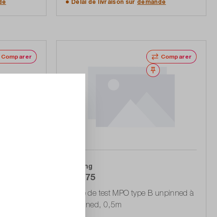
de
Délai de livraison sur
demande
Comparer
Comparer
Noter
Noter
Softing
D
228075
 pour OFP-
Câble de test MPO type B unpinned à
d la
unpinned, 0,5m