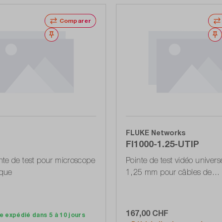
Comparer
Noter
FLUKE Networks
FI1000-1.25-UTIP
te de test pour microscope
Pointe de test vidéo univers
ique
1,25 mm pour câbles de
raccordement
F
167,00 CHF
e expédié dans 5 à 10 jours
Ajouter au panier
Ajouter au panier