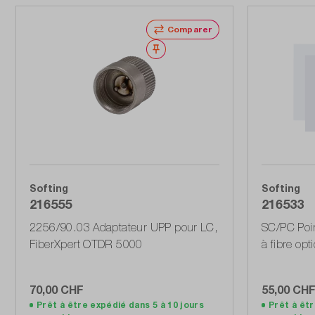
Comparer
Noter
Softing
Softing
216555
216533
2256/90.03 Adaptateur UPP pour LC,
SC/PC Poin
FiberXpert OTDR 5000
à fibre opt
70,00 CHF
55,00 CH
Prêt à être expédié dans 5 à 10 jours
Prêt à êtr
Ajouter au panier