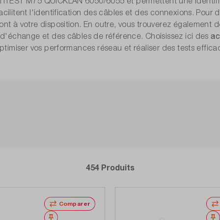
ITEST M75 QUICKLAN 6050/6055 et permettent une identificati
cilitent l'identification des câbles et des connexions. Pour
nt à votre disposition. En outre, vous trouverez également 
ac
 d'échange et des câbles de référence. Choisissez ici des
optimiser vos performances réseau et réaliser des tests effica
454 Produits
Comparer
Noter