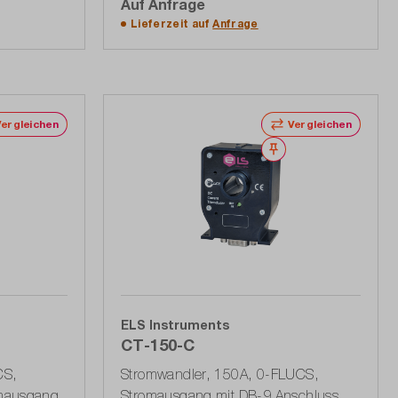
Auf Anfrage
Auf die Angebotsliste
Lieferzeit auf
Anfrage
Vergleichen
Vergleichen
erken
Merken
ELS Instruments
CT-150-C
CS,
Stromwandler, 150A, 0-FLUCS,
omausgang
Stromausgang mit DB-9 Anschluss