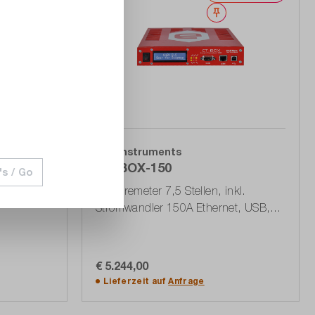
erken
Merken
ELS Instruments
CT-BOX-150
's / Go
rms, 1000
Amperemeter 7,5 Stellen, inkl.
Stromwandler 150A Ethernet, USB,
RS232
€ 5.244,00
In den Warenkorb
Lieferzeit auf
Anfrage