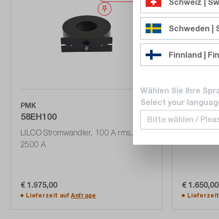
Schweiz | Sw
Merken
Schweden |
Finnland | Fi
Wählen Sie Ihre Spr
Select your languag
PMK
PMK
58EH100
13W010
LILCO Stromwandler, 100 A rms,
LILCO Str
2500 A
€ 1.975,00
€ 1.650,00
In den Warenkorb
Lieferzeit auf
Anfrage
Lieferzei