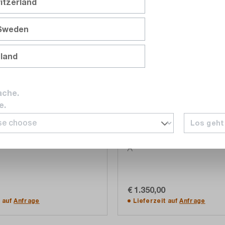
itzerland
Merken
M
 Sweden
nland
ache.
e.
PMK
0
13W0500
Los geht
omwandler BNC 14 ns
LILCO Stromwandler, 14 A 
A
€ 1.350,00
In den Warenkorb
In den Warenkorb
t auf
Anfrage
Lieferzeit auf
Anfrage