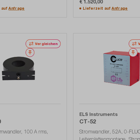
€ 1.520,00
In den Warenkorb
In den Warenkorb
t auf
Anfrage
Lieferzeit auf
Anfrage
Vergleichen
Merken
M
ELS Instruments
0
CT-52
omwandler, 100 A rms,
Stromwandler, 52A, 0-FLU
Leiterplattenmontage, Str