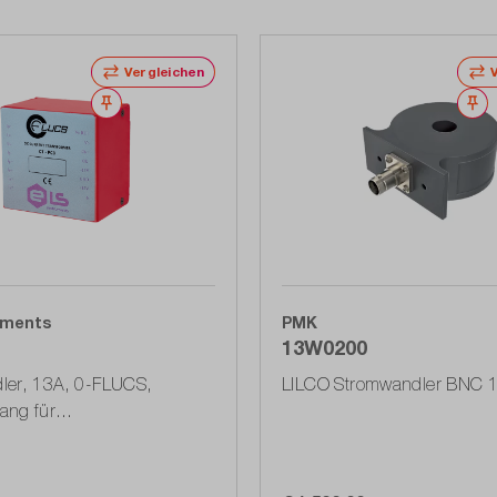
Vergleichen
Merken
M
uments
PMK
13W0200
ler, 13A, 0-FLUCS,
LILCO Stromwandler BNC 1
ang für
tenmontage