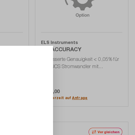
ELS Instruments
CT-ACCURACY
rms, 500 A
Verbesserte Genauigkeit < 0,05% für
0-FLUCS Stromwandler mit
Spannungsausgang
€ 155,00
In den Warenkorb
Lieferzeit auf
Anfrage
Vergleichen
Vergleichen