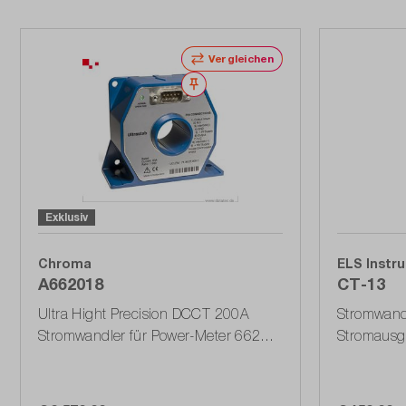
Vergleichen
Merken
Exklusiv
Chroma
ELS Instr
A662018
CT-13
Ultra Hight Precision DCCT 200A
Stromwand
Stromwandler für Power-Meter 66200
Stromausg
Serie
Leiterplat