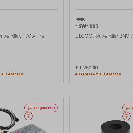
PMK
13W1000
omwandler, 100 A rms,
LILCO Stromwandler BNC 
€ 1.250,00
In den Warenkorb
In den Warenkorb
t auf
Anfrage
Lieferzeit auf
Anfrage
Vergleichen
Merken
M