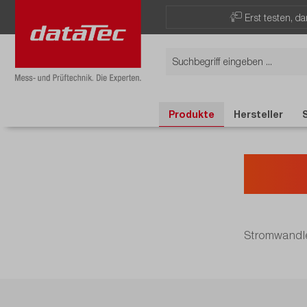
Erst testen, d
Produkte
Hersteller
Str
Stromwandle