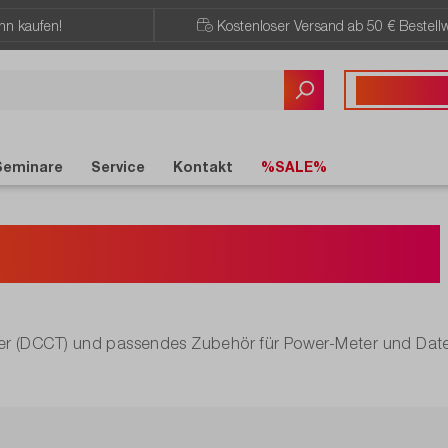
ann kaufen!
Kostenloser Versand ab 50 € Bestellw
Sie haben Fragen?
+43 720 / 51 
Seminare
Service
Kontakt
%SALE%
omwandler / DCCT
r (DCCT) und passendes Zubehör für Power-Meter und Dat