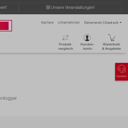
ert!
Unsere Veranstaltungen!
Karriere
Unternehmen
Österreich | Deutsch
89 49
Produkt-
Kunden-
Warenkorb
vergleich
konto
& Angebote
Kontakt
enlogger