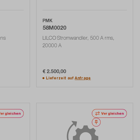
PMK
58M0020
7ns
LILCO Stromwandler, 500 A rms,
20000 A
€ 2.500,00
In den Warenkorb
Lieferzeit auf
Anfrage
Vergleichen
Vergleichen
erken
Merken