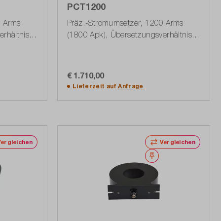
PCT1200
0 Arms
Präz.-Stromumsetzer, 1200 Arms
rhältnis
(1800 Apk), Übersetzungsverhältnis
1500:1 (1603.1874.02)
€ 1.710,00
In den Warenkorb
Lieferzeit auf
Anfrage
Vergleichen
Vergleichen
erken
Merken