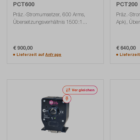
PCT600
PCT200
Präz.-Stromumsetzer, 600 Arms,
Präz.-Str
Übersetzungsverhältnis 1500:1
Apk), Über
(1603.1900.02)
(1603.188
€ 900,00
€ 640,00
In den Warenkorb
Lieferzeit auf
Anfrage
Lieferzei
Vergleichen
Merken