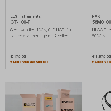
ELS Instruments
PMK
CT-100-P
58M0100
Stromwandler, 100A, 0-FLUCS, für
LILCO Str
Leiterplattenmontage mit 7 poliger
5000 A
Steckerleiste
€ 475,00
€ 1.975,00
In den Warenkorb
Lieferzeit auf
Anfrage
Lieferzei