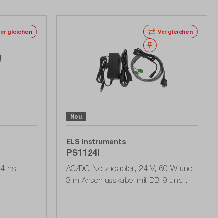
Vergleichen
Vergleichen
erken
Merken
Neu
ELS Instruments
PS1124I
4 ns
AC/DC-Netzadapter, 24 V, 60 W und
3 m Anschlusskabel mit DB-9 und
Bananensteckern (Stromausgang)