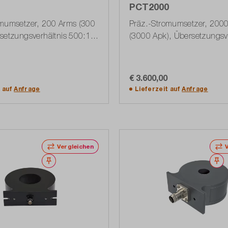
PCT2000
omumsetzer, 200 Arms (300
Präz.-Stromumsetzer, 200
setzungsverhältnis 500:1
(3000 Apk), Übersetzungsve
0.02)
1500:1 (1603.1897.02)
€ 3.600,00
In den Warenkorb
In den Warenkorb
t auf
Anfrage
Lieferzeit auf
Anfrage
Vergleichen
Merken
M