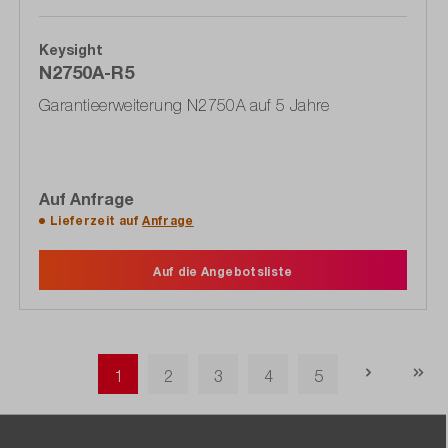
Keysight
N2750A-R5
Garantieerweiterung N2750A auf 5 Jahre
Auf Anfrage
Lieferzeit auf
Anfrage
Auf die Angebotsliste
Seite
Seite
Seite
Seite
Seite
1
2
3
4
5