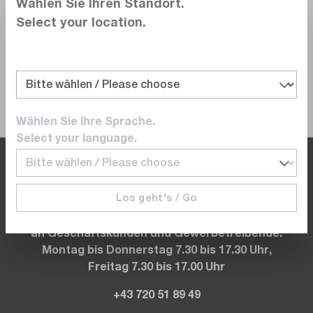
Wählen Sie Ihren Standort.
Select your location.
Sie haben weitere Fragen?
Dann rufen Sie uns gerne an unter:
+43 720 / 51 89 49
Wählen Sie Ihre Sprache.
Select your language.
Wenn Sie im Büro sind, sind wir es auch.
Los geht's / Go
Der dataTec B2B Shop richtet sich ausschließlich
an Geschäftskunden und Gewerbetreibende.
Montag bis Donnerstag 7.30 bis 17.30 Uhr,
Freitag 7.30 bis 17.00 Uhr
+43 720 51 89 49