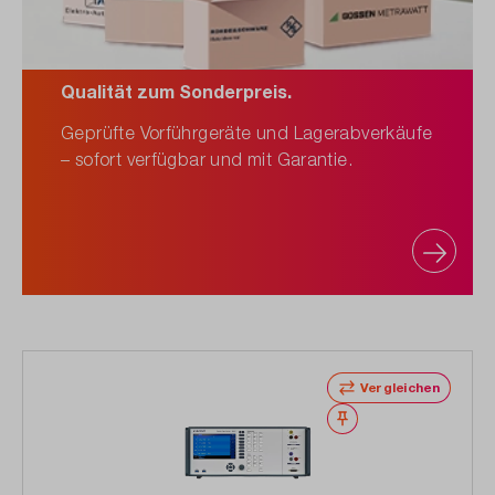
Qualität zum Sonderpreis.
Geprüfte Vorführgeräte und Lagerabverkäufe
– sofort verfügbar und mit Garantie.
Vergleichen
Merken