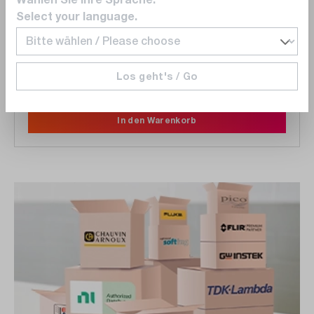
Precision Power Analyzer Grundgerät LMG641,
Select your language.
Touchdisplay, USB-A, Gigabit-Ethernet, RS-232
(1603.0003.02)
€ 2.570,00
Los geht's / Go
Lieferzeit auf
Anfrage
In den Warenkorb