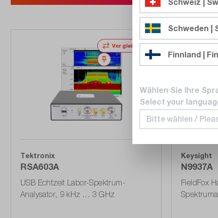
Schweiz | Sw
Schweden |
Vergleichen
Finnland | Fi
Merken
Wählen Sie Ihre Spr
Select your languag
Exklusiv
Tektronix
Keysight
RSA603A
N9937A
USB Echtzeit Labor-Spektrum-
FieldFox 
Analysator, 9 kHz ... 3 GHz
Spektruma
GHz, USB 