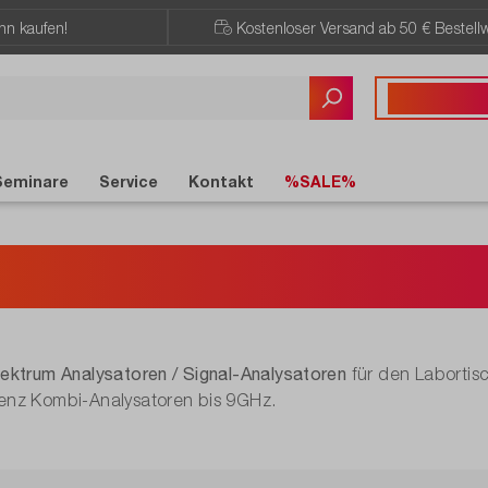
ann kaufen!
Kostenloser Versand ab 50 € Bestellw
Sie haben Fragen?
+43 720 / 51 
Seminare
Service
Kontakt
%SALE%
dheld-Spektruman
ektrum Analysatoren / Signal-Analysatoren
für den Labortisc
nz Kombi-Analysatoren bis 9GHz.