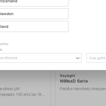
itzerland
 Sweden
Vergleichen
nland
Merken
ache.
e.
Los geht
Keysight
N99xxD Serie
Handheld µW
Fieldfox Handheld-Analyzer
nalysator 100 kHz bis 18
2.0, LAN, Akku