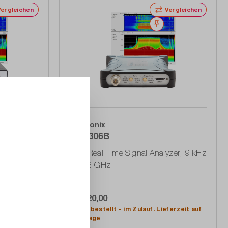
Vergleichen
Vergleichen
erken
Merken
Tektronix
RSA306B
um-
USB Real Time Signal Analyzer, 9 kHz
Hz
... 6,2 GHz
€ 7.520,00
Nachbestellt - im Zulauf. Lieferzeit auf
In den Warenkorb
Anfrage