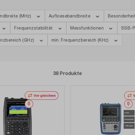
ndbreite (MHz)
Aufloesebandbreite
Besonderhe
Frequenzstabilität
Messfunktionen
SSB-P
enzbereich (GHz)
min. Frequenzbereich (KHz)
38 Produkte
Vergleichen
Merken
M