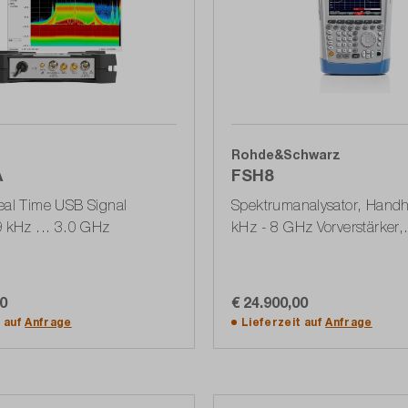
Rohde&Schwarz
A
FSH8
eal Time USB Signal
Spektrumanalysator, Handh
9 kHz ... 3.0 GHz
kHz - 8 GHz Vorverstärker,
Mitlaufgenerator, VSWR-M
(1309.6000.28)
00
€ 24.900,00
In den Warenkorb
In den Warenkorb
t auf
Anfrage
Lieferzeit auf
Anfrage