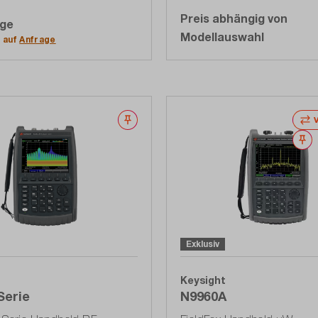
Preis abhängig von
age
uf die Angebotsliste
Modellauswahl
t auf
Anfrage
Merken
M
Exklusiv
Keysight
Serie
N9960A