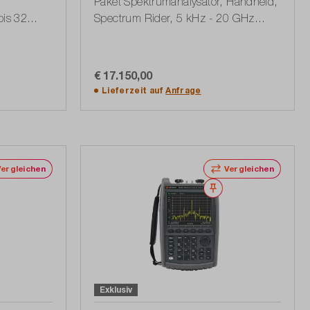
Paket Spektrumanalysator, Handheld,
bis 32
Spectrum Rider, 5 kHz - 20 GHz
(1321.1111P07)
€ 17.150,00
te
In den Warenkorb
Lieferzeit auf
Anfrage
Vergleichen
Vergleichen
erken
Merken
Exklusiv