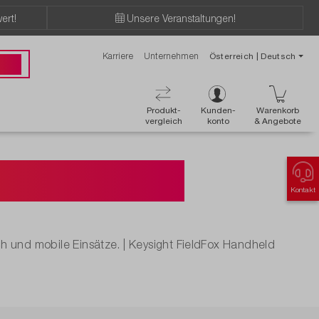
ert!
Unsere Veranstaltungen!
Karriere
Unternehmen
Österreich | Deutsch
89 49
Produkt-
Kunden-
Warenkorb
vergleich
konto
& Angebote
alysatoren
Kontakt
h und mobile Einsätze. | Keysight FieldFox Handheld