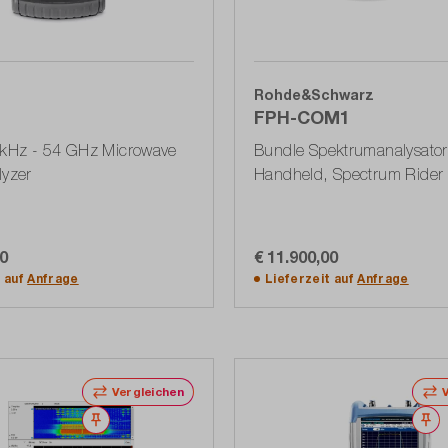
Rohde&Schwarz
FPH-COM1
9 kHz - 54 GHz Microwave
Bundle Spektrumanalysator
lyzer
Handheld, Spectrum Rider F
Inclusive", 5 k (1321.1111
00
€ 11.900,00
In den Warenkorb
In den Warenkorb
t auf
Anfrage
Lieferzeit auf
Anfrage
Vergleichen
Merken
M