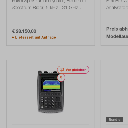
Paket Spektrumanalysator, Handheld,
FieldFox C
Spectrum Rider, 5 kHz - 31 GHz
Analysator
(1321.1111P09)
Preis abh
€ 28.150,00
In den Warenkorb
Modellau
Lieferzeit auf
Anfrage
Vergleichen
Merken
Bundle