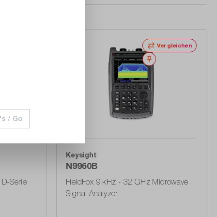
Merken
Vergleichen
Merken
's / Go
Keysight
N9960B
 D-Serie
FieldFox 9 kHz - 32 GHz Microwave
Signal Analyzer.