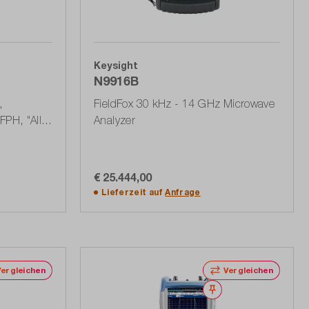
Keysight
N9916B
,
FieldFox 30 kHz - 14 GHz Microwave
PH, "All-
Analyzer
P99)
€ 25.444,00
In den Warenkorb
Lieferzeit auf
Anfrage
Vergleichen
Vergleichen
erken
Merken