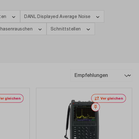
iten
DANL Displayed Average Noise
hasenrauschen
Schnittstellen
Vergleichen
Vergleichen
erken
Merken