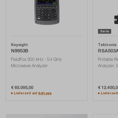
Serie
Keysight
Tektronix
N9953B
RSA503
FieldFox 300 kHz - 54 GHz
Portable R
Microwave Analyzer
Analyzer, 
€ 65.095,00
€ 12.400,
In den Warenkorb
Lieferzeit auf
Anfrage
Lieferzei