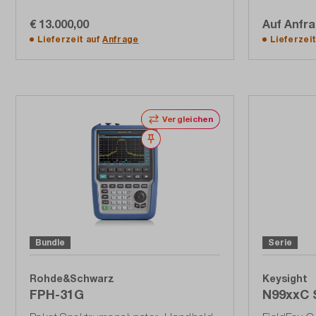
€ 13.000,00
Auf Anfr
In den Warenkorb
A
Lieferzeit auf
Anfrage
Lieferzei
Vergleichen
Merken
Bundle
Serie
Rohde&Schwarz
Keysight
FPH-31G
N99xxC 