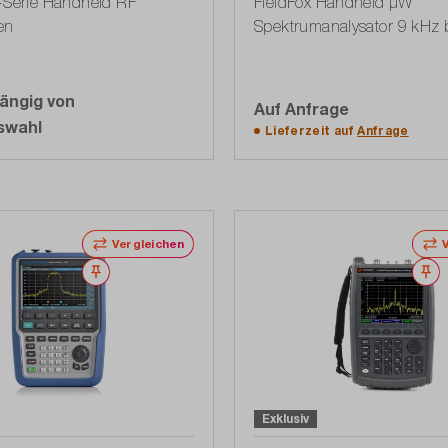
-Serie Handheld RF
FieldFox Handheld µW
en
Spektrumanalysator 9 kHz 
GHz, USB 2.0, LAN, Akku
ängig von
Auf Anfrage
Auf die Angebotslis
swahl
Lieferzeit auf
Anfrage
Vergleichen
Merken
M
Exklusiv