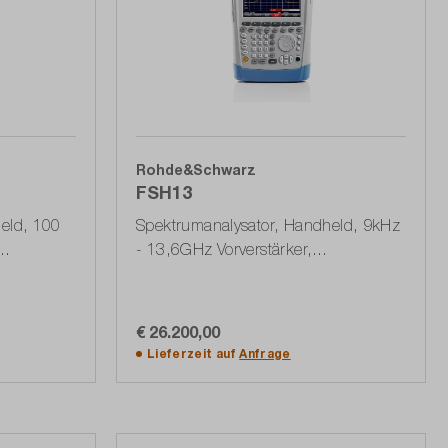
Rohde&Schwarz
FSH13
eld, 100
Spektrumanalysator, Handheld, 9kHz
- 13,6GHz Vorverstärker,
essbrücke
Trackinggenerator, VSWR-
Messbrücke (1314.2000.23)
€ 26.200,00
In den Warenkorb
Lieferzeit auf
Anfrage